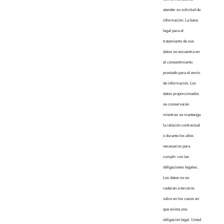
atender su solicitud de
información. La base
legal para el
tratamiento de sus
datos se encuentra en
el consentimiento
prestado para el envío
de información. Los
datos proporcionados
se conservarán
mientras se mantenga
la relación contractual
o durante los años
necesarios para
cumplir con las
obligaciones legales.
Los datos no se
cederán a terceros
salvo en los casos en
que exista una
obligación legal. Usted