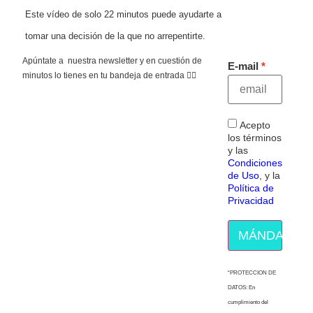
Este vídeo de solo 22 minutos puede ayudarte a
tomar una decisión de la que no arrepentirte.
Apúntate a nuestra newsletter y en cuestión de
E-mail
minutos lo tienes en tu bandeja de entrada 👇🏻
Acepto
los términos
y las
Condiciones
de Uso
, y la
Política de
Privacidad
MÁNDAME E
“PROTECCION DE
DATOS: En
cumplimiento del