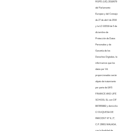
RGPD (UE) 2016/679
del Parlamento
Europeo y del Consejo
de 27 de abril de 2016
y la LO 3/2018 de 5 de
diciembre de
Protección de Datos
Personales y de
Garantía de los
Derechos Digitales, le
informamos que los
datos por Vd.
proporcionados serán
objeto de tratamiento
por parte de LWS
FINANCE AND LIFE
SCHOOL SL con CIF
B67855882 y domicilio
C/ DUQUESA DE
PARCENT Nº 8, 1º,
C.P. 29001 MALAGA,
con la finalidad de