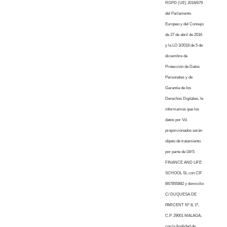
RGPD (UE) 2016/679
del Parlamento
Europeo y del Consejo
de 27 de abril de 2016
y la LO 3/2018 de 5 de
diciembre de
Protección de Datos
Personales y de
Garantía de los
Derechos Digitales, le
informamos que los
datos por Vd.
proporcionados serán
objeto de tratamiento
por parte de LWS
FINANCE AND LIFE
SCHOOL SL con CIF
B67855882 y domicilio
C/ DUQUESA DE
PARCENT Nº 8, 1º,
C.P. 29001 MALAGA,
con la finalidad de