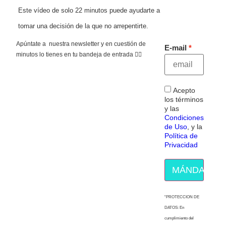
Este vídeo de solo 22 minutos puede ayudarte a
tomar una decisión de la que no arrepentirte.
Apúntate a nuestra newsletter y en cuestión de
E-mail
minutos lo tienes en tu bandeja de entrada 👇🏻
Acepto
los términos
y las
Condiciones
de Uso
, y la
Política de
Privacidad
MÁNDAME E
“PROTECCION DE
DATOS: En
cumplimiento del