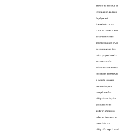
atender su solicitud de
información. La base
legal para el
tratamiento de sus
datos se encuentra en
el consentimiento
prestado para el envío
de información. Los
datos proporcionados
se conservarán
mientras se mantenga
la relación contractual
o durante los años
necesarios para
cumplir con las
obligaciones legales.
Los datos no se
cederán a terceros
salvo en los casos en
que exista una
obligación legal. Usted