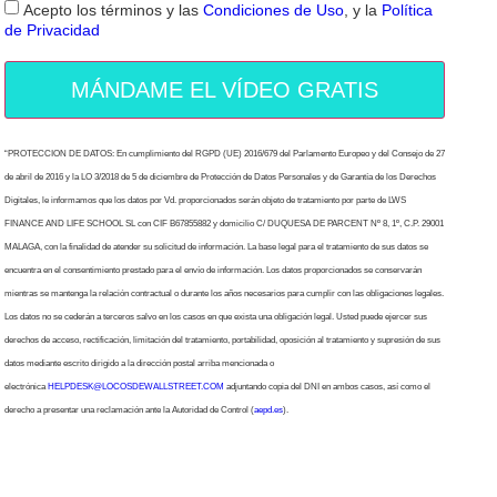
Acepto los términos y las
Condiciones de Uso
, y la
Política
de Privacidad
MÁNDAME EL VÍDEO GRATIS
“PROTECCION DE DATOS: En cumplimiento del RGPD (UE) 2016/679 del Parlamento Europeo y del Consejo de 27
de abril de 2016 y la LO 3/2018 de 5 de diciembre de Protección de Datos Personales y de Garantía de los Derechos
Digitales, le informamos que los datos por Vd. proporcionados serán objeto de tratamiento por parte de LWS
FINANCE AND LIFE SCHOOL SL con CIF B67855882 y domicilio C/ DUQUESA DE PARCENT Nº 8, 1º, C.P. 29001
MALAGA, con la finalidad de atender su solicitud de información. La base legal para el tratamiento de sus datos se
encuentra en el consentimiento prestado para el envío de información. Los datos proporcionados se conservarán
mientras se mantenga la relación contractual o durante los años necesarios para cumplir con las obligaciones legales.
Los datos no se cederán a terceros salvo en los casos en que exista una obligación legal. Usted puede ejercer sus
derechos de acceso, rectificación, limitación del tratamiento, portabilidad, oposición al tratamiento y supresión de sus
datos mediante escrito dirigido a la dirección postal arriba mencionada o
electrónica
HELPDESK@LOCOSDEWALLSTREET.COM
adjuntando copia del DNI en ambos casos, así como el
derecho a presentar una reclamación ante la Autoridad de Control (
aepd.es
).