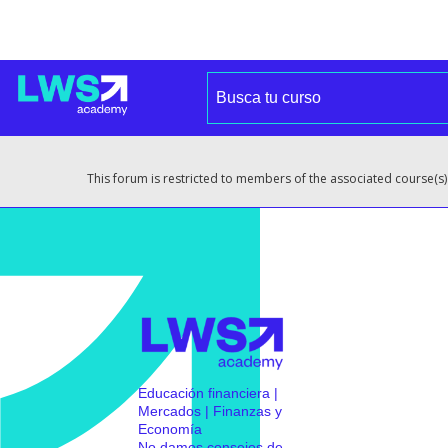
This forum is restricted to members of the associated course(s)
Educación financiera |
Mercados | Finanzas y
Economía
No damos consejos de