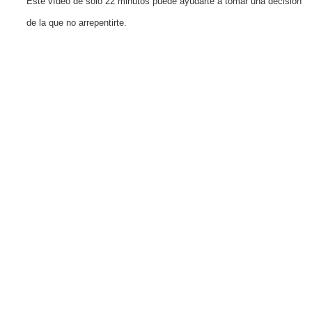
Este vídeo de solo 22 minutos puede ayudarte a tomar una decisión
de la que no arrepentirte.