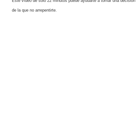
Este vídeo de solo 22 minutos puede ayudarte a tomar una decisión
de la que no arrepentirte.