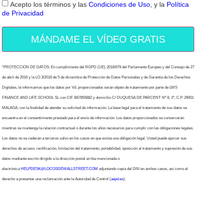
Acepto los términos y las
Condiciones de Uso
, y la
Política
de Privacidad
MÁNDAME EL VÍDEO GRATIS
“PROTECCION DE DATOS: En cumplimiento del RGPD (UE) 2016/679 del Parlamento Europeo y del Consejo de 27
de abril de 2016 y la LO 3/2018 de 5 de diciembre de Protección de Datos Personales y de Garantía de los Derechos
Digitales, le informamos que los datos por Vd. proporcionados serán objeto de tratamiento por parte de LWS
FINANCE AND LIFE SCHOOL SL con CIF B67855882 y domicilio C/ DUQUESA DE PARCENT Nº 8, 1º, C.P. 29001
MALAGA, con la finalidad de atender su solicitud de información. La base legal para el tratamiento de sus datos se
encuentra en el consentimiento prestado para el envío de información. Los datos proporcionados se conservarán
mientras se mantenga la relación contractual o durante los años necesarios para cumplir con las obligaciones legales.
Los datos no se cederán a terceros salvo en los casos en que exista una obligación legal. Usted puede ejercer sus
derechos de acceso, rectificación, limitación del tratamiento, portabilidad, oposición al tratamiento y supresión de sus
datos mediante escrito dirigido a la dirección postal arriba mencionada o
electrónica
HELPDESK@LOCOSDEWALLSTREET.COM
adjuntando copia del DNI en ambos casos, así como el
derecho a presentar una reclamación ante la Autoridad de Control (
aepd.es
).