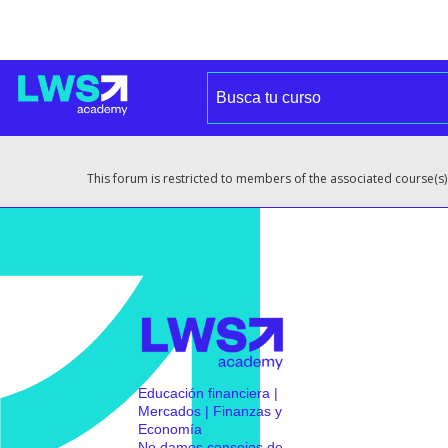
This forum is restricted to members of the associated course(s)
Educación financiera |
Mercados | Finanzas y
Economía
No damos consejos de