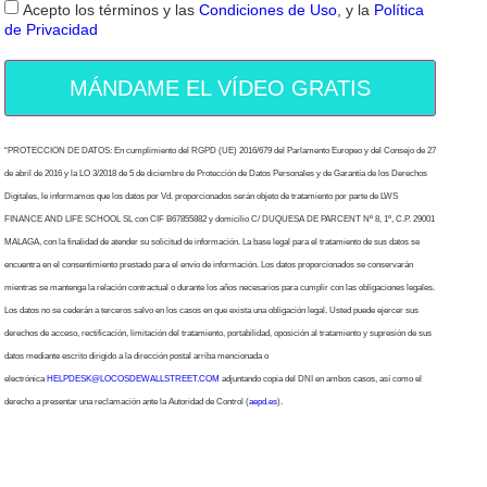
Acepto los términos y las
Condiciones de Uso
, y la
Política
de Privacidad
MÁNDAME EL VÍDEO GRATIS
“PROTECCION DE DATOS: En cumplimiento del RGPD (UE) 2016/679 del Parlamento Europeo y del Consejo de 27
de abril de 2016 y la LO 3/2018 de 5 de diciembre de Protección de Datos Personales y de Garantía de los Derechos
Digitales, le informamos que los datos por Vd. proporcionados serán objeto de tratamiento por parte de LWS
FINANCE AND LIFE SCHOOL SL con CIF B67855882 y domicilio C/ DUQUESA DE PARCENT Nº 8, 1º, C.P. 29001
MALAGA, con la finalidad de atender su solicitud de información. La base legal para el tratamiento de sus datos se
encuentra en el consentimiento prestado para el envío de información. Los datos proporcionados se conservarán
mientras se mantenga la relación contractual o durante los años necesarios para cumplir con las obligaciones legales.
Los datos no se cederán a terceros salvo en los casos en que exista una obligación legal. Usted puede ejercer sus
derechos de acceso, rectificación, limitación del tratamiento, portabilidad, oposición al tratamiento y supresión de sus
datos mediante escrito dirigido a la dirección postal arriba mencionada o
electrónica
HELPDESK@LOCOSDEWALLSTREET.COM
adjuntando copia del DNI en ambos casos, así como el
derecho a presentar una reclamación ante la Autoridad de Control (
aepd.es
).