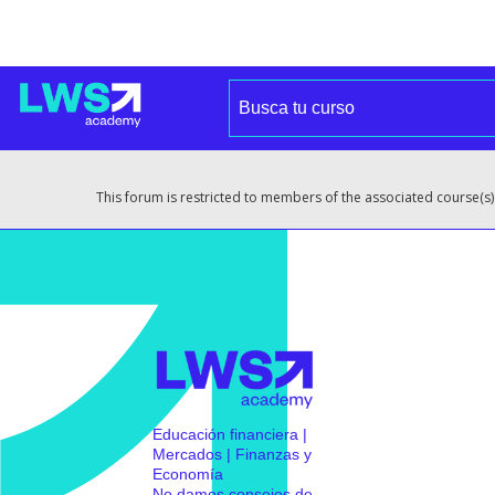
This forum is restricted to members of the associated course(s)
Educación financiera |
Mercados | Finanzas y
Economía
No damos consejos de