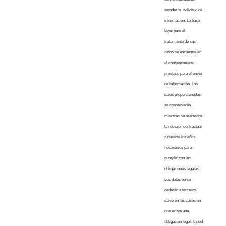
atender su solicitud de
información. La base
legal para el
tratamiento de sus
datos se encuentra en
el consentimiento
prestado para el envío
de información. Los
datos proporcionados
se conservarán
mientras se mantenga
la relación contractual
o durante los años
necesarios para
cumplir con las
obligaciones legales.
Los datos no se
cederán a terceros
salvo en los casos en
que exista una
obligación legal. Usted