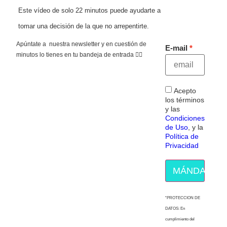
Este vídeo de solo 22 minutos puede ayudarte a
tomar una decisión de la que no arrepentirte.
Apúntate a nuestra newsletter y en cuestión de
E-mail
minutos lo tienes en tu bandeja de entrada 👇🏻
Acepto
los términos
y las
Condiciones
de Uso
, y la
Política de
Privacidad
MÁNDAME E
“PROTECCION DE
DATOS: En
cumplimiento del