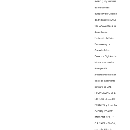
RGPD (UE) 2016/679
del Parlamento
Europeo y del Consejo
de 27 de abril de 2016
y la LO 3/2018 de 5 de
diciembre de
Protección de Datos
Personales y de
Garantía de los
Derechos Digitales, le
informamos que los
datos por Vd.
proporcionados serán
objeto de tratamiento
por parte de LWS
FINANCE AND LIFE
SCHOOL SL con CIF
B67855882 y domicilio
C/ DUQUESA DE
PARCENT Nº 8, 1º,
C.P. 29001 MALAGA,
con la finalidad de