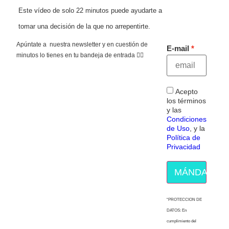
Este vídeo de solo 22 minutos puede ayudarte a
tomar una decisión de la que no arrepentirte.
Apúntate a nuestra newsletter y en cuestión de
E-mail
minutos lo tienes en tu bandeja de entrada 👇🏻
Acepto
los términos
y las
Condiciones
de Uso
, y la
Política de
Privacidad
MÁNDAME E
“PROTECCION DE
DATOS: En
cumplimiento del