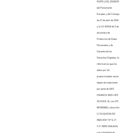
RGPD (UE) 2016/679
del Parlamento
Europeo y del Consejo
de 27 de abril de 2016
y la LO 3/2018 de 5 de
diciembre de
Protección de Datos
Personales y de
Garantía de los
Derechos Digitales, le
informamos que los
datos por Vd.
proporcionados serán
objeto de tratamiento
por parte de LWS
FINANCE AND LIFE
SCHOOL SL con CIF
B67855882 y domicilio
C/ DUQUESA DE
PARCENT Nº 8, 1º,
C.P. 29001 MALAGA,
con la finalidad de