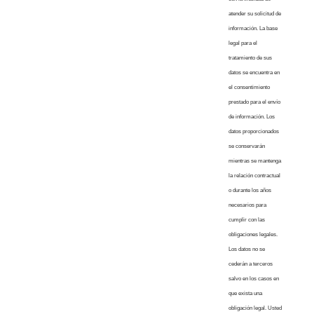
atender su solicitud de
información. La base
legal para el
tratamiento de sus
datos se encuentra en
el consentimiento
prestado para el envío
de información. Los
datos proporcionados
se conservarán
mientras se mantenga
la relación contractual
o durante los años
necesarios para
cumplir con las
obligaciones legales.
Los datos no se
cederán a terceros
salvo en los casos en
que exista una
obligación legal. Usted