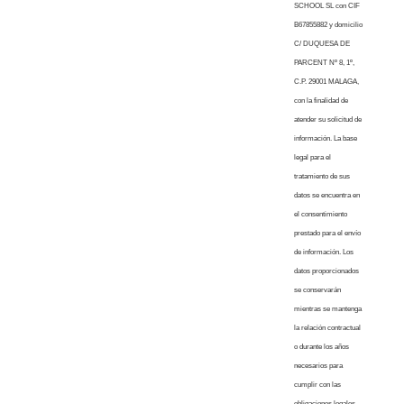
SCHOOL SL con CIF
B67855882 y domicilio
C/ DUQUESA DE
PARCENT Nº 8, 1º,
C.P. 29001 MALAGA,
con la finalidad de
atender su solicitud de
información. La base
legal para el
tratamiento de sus
datos se encuentra en
el consentimiento
prestado para el envío
de información. Los
datos proporcionados
se conservarán
mientras se mantenga
la relación contractual
o durante los años
necesarios para
cumplir con las
obligaciones legales.