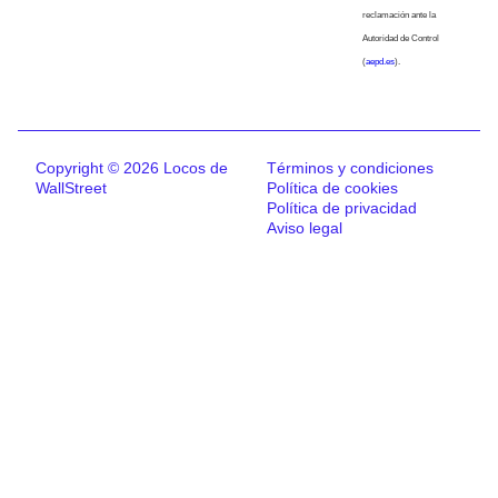
reclamación ante la
Autoridad de Control
(
aepd.es
).
Copyright © 2026 Locos de
Términos y condiciones
WallStreet
Política de cookies
Política de privacidad
Aviso legal