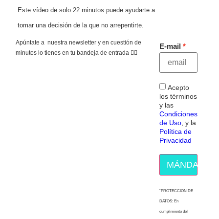
Este vídeo de solo 22 minutos puede ayudarte a
tomar una decisión de la que no arrepentirte.
Apúntate a nuestra newsletter y en cuestión de
E-mail
minutos lo tienes en tu bandeja de entrada 👇🏻
Acepto
los términos
y las
Condiciones
de Uso
, y la
Política de
Privacidad
MÁNDAME E
“PROTECCION DE
DATOS: En
cumplimiento del