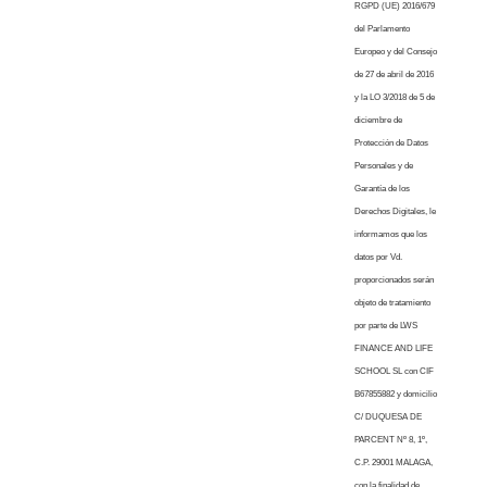
RGPD (UE) 2016/679
del Parlamento
Europeo y del Consejo
de 27 de abril de 2016
y la LO 3/2018 de 5 de
diciembre de
Protección de Datos
Personales y de
Garantía de los
Derechos Digitales, le
informamos que los
datos por Vd.
proporcionados serán
objeto de tratamiento
por parte de LWS
FINANCE AND LIFE
SCHOOL SL con CIF
B67855882 y domicilio
C/ DUQUESA DE
PARCENT Nº 8, 1º,
C.P. 29001 MALAGA,
con la finalidad de