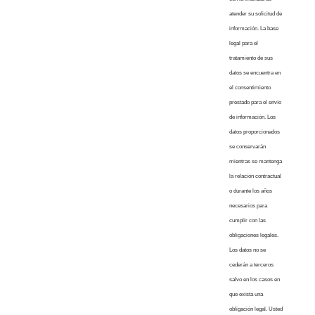
atender su solicitud de
información. La base
legal para el
tratamiento de sus
datos se encuentra en
el consentimiento
prestado para el envío
de información. Los
datos proporcionados
se conservarán
mientras se mantenga
la relación contractual
o durante los años
necesarios para
cumplir con las
obligaciones legales.
Los datos no se
cederán a terceros
salvo en los casos en
que exista una
obligación legal. Usted