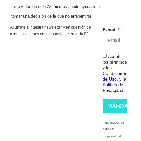
Este vídeo de solo 22 minutos puede ayudarte a
tomar una decisión de la que no arrepentirte.
Apúntate a nuestra newsletter y en cuestión de
E-mail
minutos lo tienes en tu bandeja de entrada 👇🏻
Acepto
los términos
y las
Condiciones
de Uso
, y la
Política de
Privacidad
MÁNDAME E
“PROTECCION DE
DATOS: En
cumplimiento del