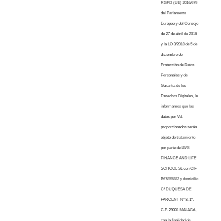
RGPD (UE) 2016/679
del Parlamento
Europeo y del Consejo
de 27 de abril de 2016
y la LO 3/2018 de 5 de
diciembre de
Protección de Datos
Personales y de
Garantía de los
Derechos Digitales, le
informamos que los
datos por Vd.
proporcionados serán
objeto de tratamiento
por parte de LWS
FINANCE AND LIFE
SCHOOL SL con CIF
B67855882 y domicilio
C/ DUQUESA DE
PARCENT Nº 8, 1º,
C.P. 29001 MALAGA,
con la finalidad de