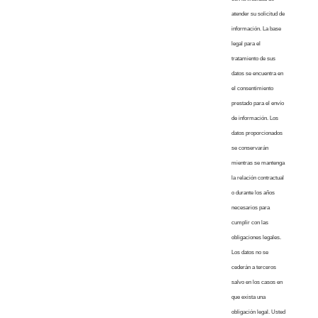
atender su solicitud de
información. La base
legal para el
tratamiento de sus
datos se encuentra en
el consentimiento
prestado para el envío
de información. Los
datos proporcionados
se conservarán
mientras se mantenga
la relación contractual
o durante los años
necesarios para
cumplir con las
obligaciones legales.
Los datos no se
cederán a terceros
salvo en los casos en
que exista una
obligación legal. Usted