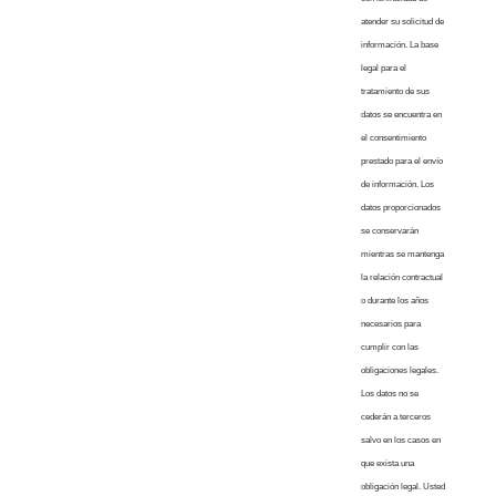
atender su solicitud de
información. La base
legal para el
tratamiento de sus
datos se encuentra en
el consentimiento
prestado para el envío
de información. Los
datos proporcionados
se conservarán
mientras se mantenga
la relación contractual
o durante los años
necesarios para
cumplir con las
obligaciones legales.
Los datos no se
cederán a terceros
salvo en los casos en
que exista una
obligación legal. Usted