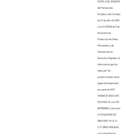
RGPD (UE) 2016/679
del Parlamento
Europeo y del Consejo
de 27 de abril de 2016
y la LO 3/2018 de 5 de
diciembre de
Protección de Datos
Personales y de
Garantía de los
Derechos Digitales, le
informamos que los
datos por Vd.
proporcionados serán
objeto de tratamiento
por parte de LWS
FINANCE AND LIFE
SCHOOL SL con CIF
B67855882 y domicilio
C/ DUQUESA DE
PARCENT Nº 8, 1º,
C.P. 29001 MALAGA,
con la finalidad de