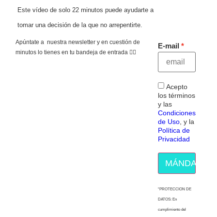
Este vídeo de solo 22 minutos puede ayudarte a
tomar una decisión de la que no arrepentirte.
Apúntate a nuestra newsletter y en cuestión de
E-mail
minutos lo tienes en tu bandeja de entrada 👇🏻
Acepto
los términos
y las
Condiciones
de Uso
, y la
Política de
Privacidad
MÁNDAME E
“PROTECCION DE
DATOS: En
cumplimiento del