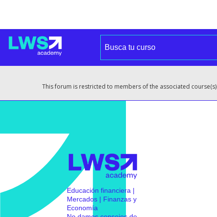
This forum is restricted to members of the associated course(s)
Educación financiera |
Mercados | Finanzas y
Economía
No damos consejos de