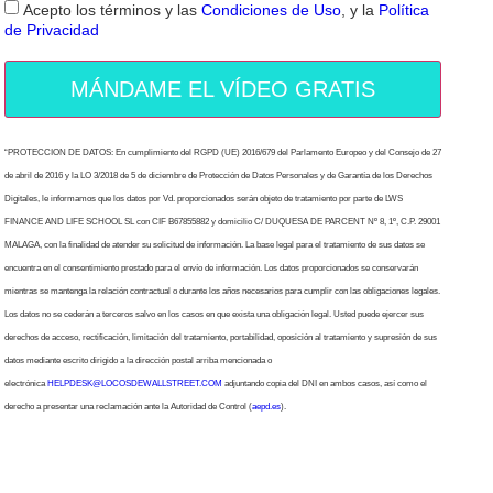
Acepto los términos y las
Condiciones de Uso
, y la
Política
de Privacidad
MÁNDAME EL VÍDEO GRATIS
“PROTECCION DE DATOS: En cumplimiento del RGPD (UE) 2016/679 del Parlamento Europeo y del Consejo de 27
de abril de 2016 y la LO 3/2018 de 5 de diciembre de Protección de Datos Personales y de Garantía de los Derechos
Digitales, le informamos que los datos por Vd. proporcionados serán objeto de tratamiento por parte de LWS
FINANCE AND LIFE SCHOOL SL con CIF B67855882 y domicilio C/ DUQUESA DE PARCENT Nº 8, 1º, C.P. 29001
MALAGA, con la finalidad de atender su solicitud de información. La base legal para el tratamiento de sus datos se
encuentra en el consentimiento prestado para el envío de información. Los datos proporcionados se conservarán
mientras se mantenga la relación contractual o durante los años necesarios para cumplir con las obligaciones legales.
Los datos no se cederán a terceros salvo en los casos en que exista una obligación legal. Usted puede ejercer sus
derechos de acceso, rectificación, limitación del tratamiento, portabilidad, oposición al tratamiento y supresión de sus
datos mediante escrito dirigido a la dirección postal arriba mencionada o
electrónica
HELPDESK@LOCOSDEWALLSTREET.COM
adjuntando copia del DNI en ambos casos, así como el
derecho a presentar una reclamación ante la Autoridad de Control (
aepd.es
).