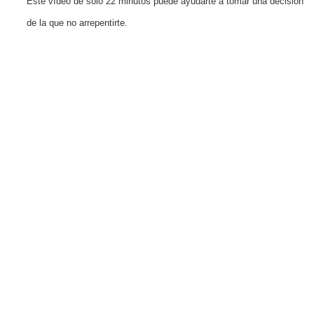
Este vídeo de solo 22 minutos puede ayudarte a tomar una decisión
de la que no arrepentirte.