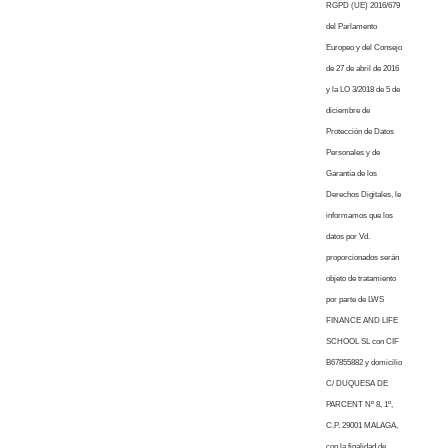
RGPD (UE) 2016/679
del Parlamento
Europeo y del Consejo
de 27 de abril de 2016
y la LO 3/2018 de 5 de
diciembre de
Protección de Datos
Personales y de
Garantía de los
Derechos Digitales, le
informamos que los
datos por Vd.
proporcionados serán
objeto de tratamiento
por parte de LWS
FINANCE AND LIFE
SCHOOL SL con CIF
B67855882 y domicilio
C/ DUQUESA DE
PARCENT Nº 8, 1º,
C.P. 29001 MALAGA,
con la finalidad de