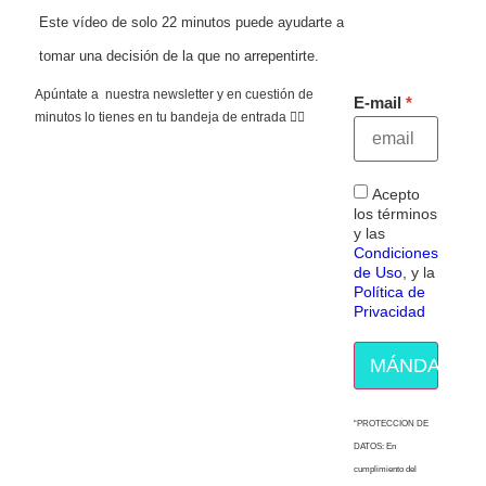
Este vídeo de solo 22 minutos puede ayudarte a
tomar una decisión de la que no arrepentirte.
Apúntate a nuestra newsletter y en cuestión de
E-mail
minutos lo tienes en tu bandeja de entrada 👇🏻
Acepto
los términos
y las
Condiciones
de Uso
, y la
Política de
Privacidad
MÁNDAME E
“PROTECCION DE
DATOS: En
cumplimiento del