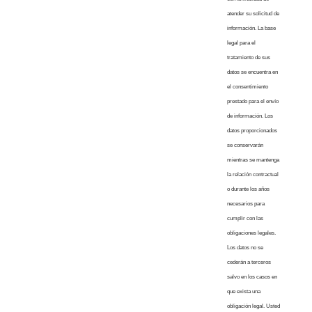
atender su solicitud de
información. La base
legal para el
tratamiento de sus
datos se encuentra en
el consentimiento
prestado para el envío
de información. Los
datos proporcionados
se conservarán
mientras se mantenga
la relación contractual
o durante los años
necesarios para
cumplir con las
obligaciones legales.
Los datos no se
cederán a terceros
salvo en los casos en
que exista una
obligación legal. Usted