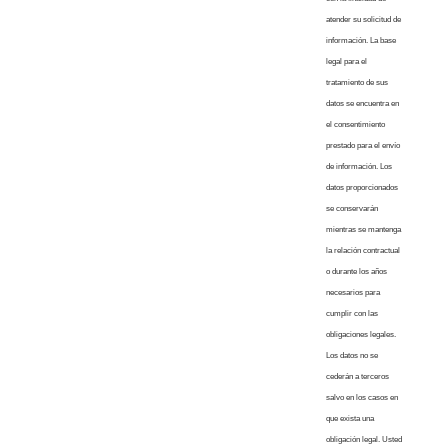
atender su solicitud de
información. La base
legal para el
tratamiento de sus
datos se encuentra en
el consentimiento
prestado para el envío
de información. Los
datos proporcionados
se conservarán
mientras se mantenga
la relación contractual
o durante los años
necesarios para
cumplir con las
obligaciones legales.
Los datos no se
cederán a terceros
salvo en los casos en
que exista una
obligación legal. Usted