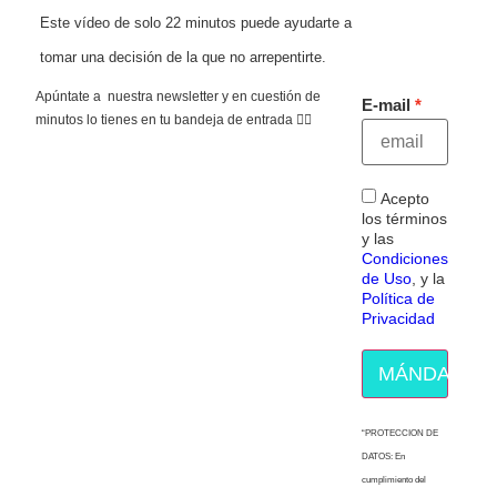
Este vídeo de solo 22 minutos puede ayudarte a
tomar una decisión de la que no arrepentirte.
Apúntate a nuestra newsletter y en cuestión de
E-mail
minutos lo tienes en tu bandeja de entrada 👇🏻
Acepto
los términos
y las
Condiciones
de Uso
, y la
Política de
Privacidad
MÁNDAME E
“PROTECCION DE
DATOS: En
cumplimiento del