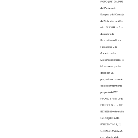
RGPD (UE) 2016/679
del Parlamento
Europeo y del Consejo
de 27 de abril de 2016
y la LO 3/2018 de 5 de
diciembre de
Protección de Datos
Personales y de
Garantía de los
Derechos Digitales, le
informamos que los
datos por Vd.
proporcionados serán
objeto de tratamiento
por parte de LWS
FINANCE AND LIFE
SCHOOL SL con CIF
B67855882 y domicilio
C/ DUQUESA DE
PARCENT Nº 8, 1º,
C.P. 29001 MALAGA,
con la finalidad de