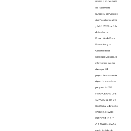
RGPD (UE) 2016/679
del Parlamento
Europeo y del Consejo
de 27 de abril de 2016
y la LO 3/2018 de 5 de
diciembre de
Protección de Datos
Personales y de
Garantía de los
Derechos Digitales, le
informamos que los
datos por Vd.
proporcionados serán
objeto de tratamiento
por parte de LWS
FINANCE AND LIFE
SCHOOL SL con CIF
B67855882 y domicilio
C/ DUQUESA DE
PARCENT Nº 8, 1º,
C.P. 29001 MALAGA,
con la finalidad de