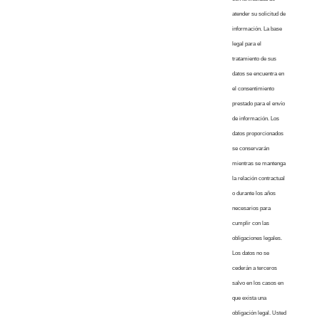
atender su solicitud de
información. La base
legal para el
tratamiento de sus
datos se encuentra en
el consentimiento
prestado para el envío
de información. Los
datos proporcionados
se conservarán
mientras se mantenga
la relación contractual
o durante los años
necesarios para
cumplir con las
obligaciones legales.
Los datos no se
cederán a terceros
salvo en los casos en
que exista una
obligación legal. Usted