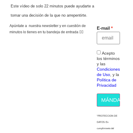
Este vídeo de solo 22 minutos puede ayudarte a
tomar una decisión de la que no arrepentirte.
Apúntate a nuestra newsletter y en cuestión de
E-mail
minutos lo tienes en tu bandeja de entrada 👇🏻
Acepto
los términos
y las
Condiciones
de Uso
, y la
Política de
Privacidad
MÁNDAME E
“PROTECCION DE
DATOS: En
cumplimiento del