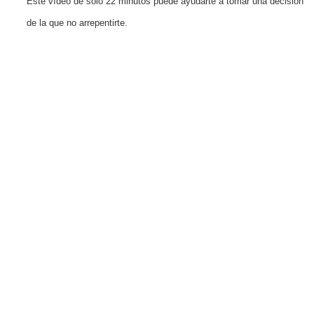
Este vídeo de solo 22 minutos puede ayudarte a tomar una decisión
de la que no arrepentirte.