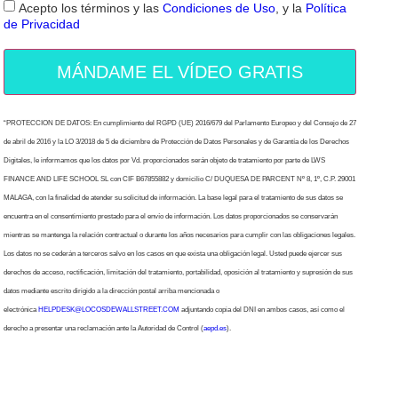
Acepto los términos y las
Condiciones de Uso
, y la
Política
de Privacidad
MÁNDAME EL VÍDEO GRATIS
“PROTECCION DE DATOS: En cumplimiento del RGPD (UE) 2016/679 del Parlamento Europeo y del Consejo de 27
de abril de 2016 y la LO 3/2018 de 5 de diciembre de Protección de Datos Personales y de Garantía de los Derechos
Digitales, le informamos que los datos por Vd. proporcionados serán objeto de tratamiento por parte de LWS
FINANCE AND LIFE SCHOOL SL con CIF B67855882 y domicilio C/ DUQUESA DE PARCENT Nº 8, 1º, C.P. 29001
MALAGA, con la finalidad de atender su solicitud de información. La base legal para el tratamiento de sus datos se
encuentra en el consentimiento prestado para el envío de información. Los datos proporcionados se conservarán
mientras se mantenga la relación contractual o durante los años necesarios para cumplir con las obligaciones legales.
Los datos no se cederán a terceros salvo en los casos en que exista una obligación legal. Usted puede ejercer sus
derechos de acceso, rectificación, limitación del tratamiento, portabilidad, oposición al tratamiento y supresión de sus
datos mediante escrito dirigido a la dirección postal arriba mencionada o
electrónica
HELPDESK@LOCOSDEWALLSTREET.COM
adjuntando copia del DNI en ambos casos, así como el
derecho a presentar una reclamación ante la Autoridad de Control (
aepd.es
).