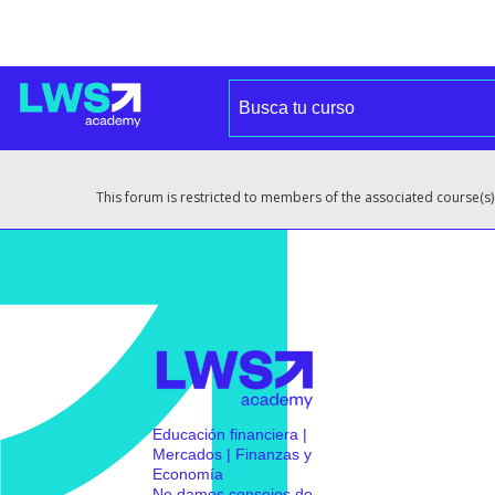
This forum is restricted to members of the associated course(s)
Educación financiera |
Mercados | Finanzas y
Economía
No damos consejos de