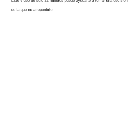
Este vídeo de solo 22 minutos puede ayudarte a tomar una decisión
de la que no arrepentirte.