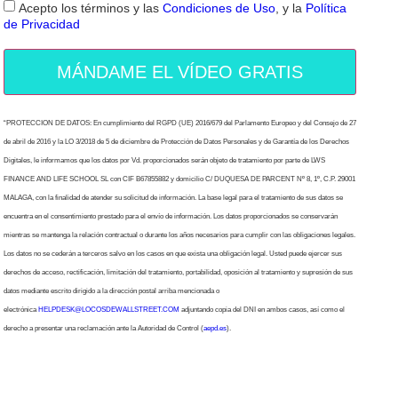
Acepto los términos y las
Condiciones de Uso
, y la
Política
de Privacidad
MÁNDAME EL VÍDEO GRATIS
“PROTECCION DE DATOS: En cumplimiento del RGPD (UE) 2016/679 del Parlamento Europeo y del Consejo de 27
de abril de 2016 y la LO 3/2018 de 5 de diciembre de Protección de Datos Personales y de Garantía de los Derechos
Digitales, le informamos que los datos por Vd. proporcionados serán objeto de tratamiento por parte de LWS
FINANCE AND LIFE SCHOOL SL con CIF B67855882 y domicilio C/ DUQUESA DE PARCENT Nº 8, 1º, C.P. 29001
MALAGA, con la finalidad de atender su solicitud de información. La base legal para el tratamiento de sus datos se
encuentra en el consentimiento prestado para el envío de información. Los datos proporcionados se conservarán
mientras se mantenga la relación contractual o durante los años necesarios para cumplir con las obligaciones legales.
Los datos no se cederán a terceros salvo en los casos en que exista una obligación legal. Usted puede ejercer sus
derechos de acceso, rectificación, limitación del tratamiento, portabilidad, oposición al tratamiento y supresión de sus
datos mediante escrito dirigido a la dirección postal arriba mencionada o
electrónica
HELPDESK@LOCOSDEWALLSTREET.COM
adjuntando copia del DNI en ambos casos, así como el
derecho a presentar una reclamación ante la Autoridad de Control (
aepd.es
).