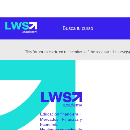
This forum is restricted to members of the associated course(s)
Educación financiera |
Mercados | Finanzas y
Economía
No damos consejos de