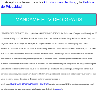
Acepto los términos y las
Condiciones de Uso
, y la
Política
de Privacidad
MÁNDAME EL VÍDEO GRATIS
“PROTECCION DE DATOS: En cumplimiento del RGPD (UE) 2016/679 del Parlamento Europeo y del Consejo de 27
de abril de 2016 y la LO 3/2018 de 5 de diciembre de Protección de Datos Personales y de Garantía de los Derechos
Digitales, le informamos que los datos por Vd. proporcionados serán objeto de tratamiento por parte de LWS
FINANCE AND LIFE SCHOOL SL con CIF B67855882 y domicilio C/ DUQUESA DE PARCENT Nº 8, 1º, C.P. 29001
MALAGA, con la finalidad de atender su solicitud de información. La base legal para el tratamiento de sus datos se
encuentra en el consentimiento prestado para el envío de información. Los datos proporcionados se conservarán
mientras se mantenga la relación contractual o durante los años necesarios para cumplir con las obligaciones legales.
Los datos no se cederán a terceros salvo en los casos en que exista una obligación legal. Usted puede ejercer sus
derechos de acceso, rectificación, limitación del tratamiento, portabilidad, oposición al tratamiento y supresión de sus
datos mediante escrito dirigido a la dirección postal arriba mencionada o
electrónica
HELPDESK@LOCOSDEWALLSTREET.COM
adjuntando copia del DNI en ambos casos, así como el
derecho a presentar una reclamación ante la Autoridad de Control (
aepd.es
).