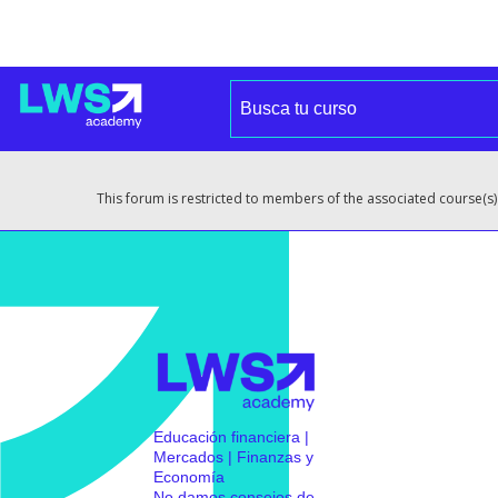
This forum is restricted to members of the associated course(s)
Educación financiera |
Mercados | Finanzas y
Economía
No damos consejos de