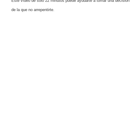
Este vídeo de solo 22 minutos puede ayudarte a tomar una decisión
de la que no arrepentirte.