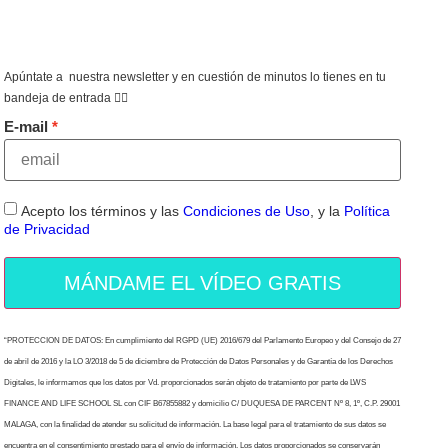
Apúntate a nuestra newsletter y en cuestión de minutos lo tienes en tu
bandeja de entrada 👇🏻
E-mail
Acepto los términos y las
Condiciones de Uso
, y la
Política
de Privacidad
MÁNDAME EL VÍDEO GRATIS
“PROTECCION DE DATOS: En cumplimiento del RGPD (UE) 2016/679 del Parlamento Europeo y del Consejo de 27
de abril de 2016 y la LO 3/2018 de 5 de diciembre de Protección de Datos Personales y de Garantía de los Derechos
Digitales, le informamos que los datos por Vd. proporcionados serán objeto de tratamiento por parte de LWS
FINANCE AND LIFE SCHOOL SL con CIF B67855882 y domicilio C/ DUQUESA DE PARCENT Nº 8, 1º, C.P. 29001
MALAGA, con la finalidad de atender su solicitud de información. La base legal para el tratamiento de sus datos se
encuentra en el consentimiento prestado para el envío de información. Los datos proporcionados se conservarán