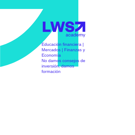
Educación financiera |
Mercados | Finanzas y
Economía
No damos consejos de
inversión, damos
formación