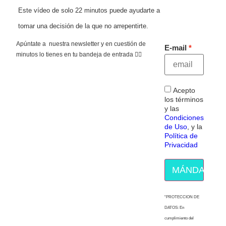
Este vídeo de solo 22 minutos puede ayudarte a
tomar una decisión de la que no arrepentirte.
Apúntate a nuestra newsletter y en cuestión de
E-mail
minutos lo tienes en tu bandeja de entrada 👇🏻
Acepto
los términos
y las
Condiciones
de Uso
, y la
Política de
Privacidad
MÁNDAME E
“PROTECCION DE
DATOS: En
cumplimiento del