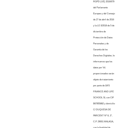
RGPD (UE) 2016/679
del Parlamento
Europeo y del Consejo
de 27 de abril de 2016
y la LO 3/2018 de 5 de
diciembre de
Protección de Datos
Personales y de
Garantía de los
Derechos Digitales, le
informamos que los
datos por Vd.
proporcionados serán
objeto de tratamiento
por parte de LWS
FINANCE AND LIFE
SCHOOL SL con CIF
B67855882 y domicilio
C/ DUQUESA DE
PARCENT Nº 8, 1º,
C.P. 29001 MALAGA,
con la finalidad de