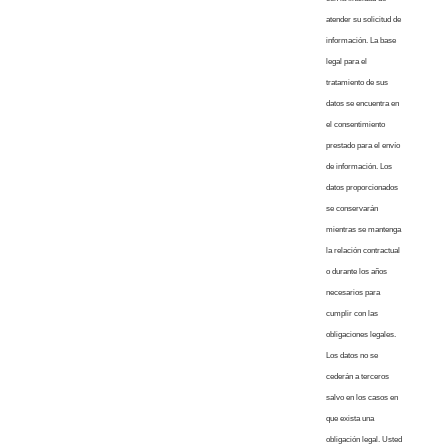
atender su solicitud de
información. La base
legal para el
tratamiento de sus
datos se encuentra en
el consentimiento
prestado para el envío
de información. Los
datos proporcionados
se conservarán
mientras se mantenga
la relación contractual
o durante los años
necesarios para
cumplir con las
obligaciones legales.
Los datos no se
cederán a terceros
salvo en los casos en
que exista una
obligación legal. Usted