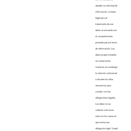
atender su solicitud de
información. La base
legal para el
tratamiento de sus
datos se encuentra en
el consentimiento
prestado para el envío
de información. Los
datos proporcionados
se conservarán
mientras se mantenga
la relación contractual
o durante los años
necesarios para
cumplir con las
obligaciones legales.
Los datos no se
cederán a terceros
salvo en los casos en
que exista una
obligación legal. Usted