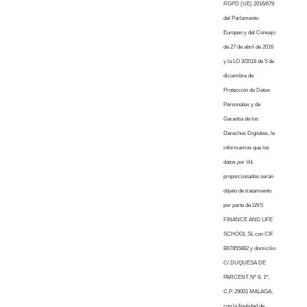
RGPD (UE) 2016/679
del Parlamento
Europeo y del Consejo
de 27 de abril de 2016
y la LO 3/2018 de 5 de
diciembre de
Protección de Datos
Personales y de
Garantía de los
Derechos Digitales, le
informamos que los
datos por Vd.
proporcionados serán
objeto de tratamiento
por parte de LWS
FINANCE AND LIFE
SCHOOL SL con CIF
B67855882 y domicilio
C/ DUQUESA DE
PARCENT Nº 8, 1º,
C.P. 29001 MALAGA,
con la finalidad de