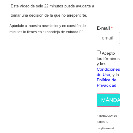
Este vídeo de solo 22 minutos puede ayudarte a
tomar una decisión de la que no arrepentirte.
Apúntate a nuestra newsletter y en cuestión de
E-mail
minutos lo tienes en tu bandeja de entrada 👇🏻
Acepto
los términos
y las
Condiciones
de Uso
, y la
Política de
Privacidad
MÁNDAME E
“PROTECCION DE
DATOS: En
cumplimiento del