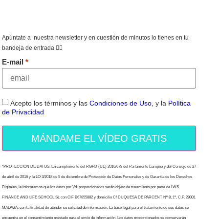
Apúntate a nuestra newsletter y en cuestión de minutos lo tienes en tu
bandeja de entrada 👇🏻
E-mail
Acepto los términos y las
Condiciones de Uso
, y la
Política
de Privacidad
MÁNDAME EL VÍDEO GRATIS
“PROTECCION DE DATOS: En cumplimiento del RGPD (UE) 2016/679 del Parlamento Europeo y del Consejo de 27
de abril de 2016 y la LO 3/2018 de 5 de diciembre de Protección de Datos Personales y de Garantía de los Derechos
Digitales, le informamos que los datos por Vd. proporcionados serán objeto de tratamiento por parte de LWS
FINANCE AND LIFE SCHOOL SL con CIF B67855882 y domicilio C/ DUQUESA DE PARCENT Nº 8, 1º, C.P. 29001
MALAGA, con la finalidad de atender su solicitud de información. La base legal para el tratamiento de sus datos se
encuentra en el consentimiento prestado para el envío de información. Los datos proporcionados se conservarán