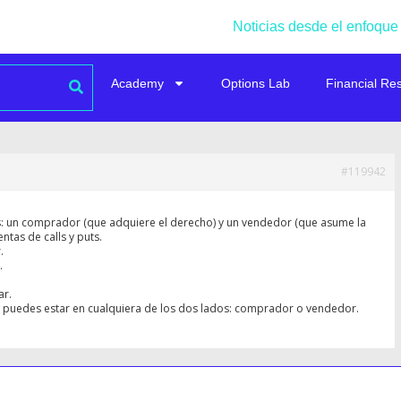
Noticias desde el enfoque
Academy
Options Lab
Financial Re
#119942
s: un comprador (que adquiere el derecho) y un vendedor (que asume la
ntas de calls y puts.
.
.
ar.
 puedes estar en cualquiera de los dos lados: comprador o vendedor.