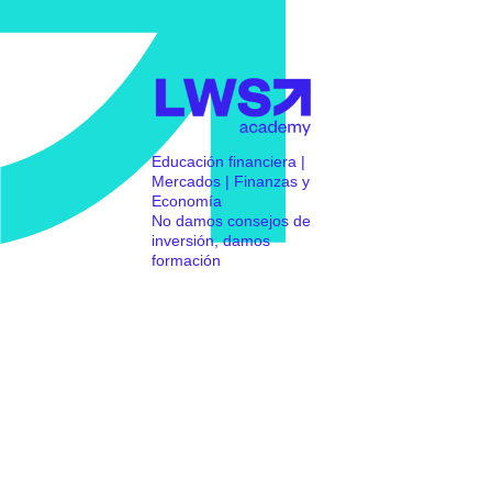
Educación financiera |
Mercados | Finanzas y
Economía
No damos consejos de
inversión, damos
formación