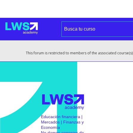
This forum is restricted to members of the associated course(s)
Educación financiera |
Mercados | Finanzas y
Economía
No damos consejos de