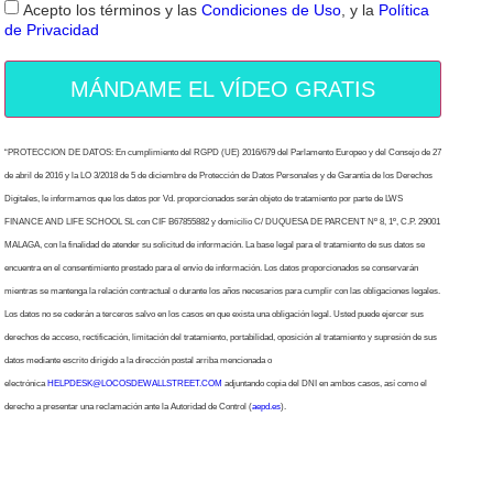
Acepto los términos y las
Condiciones de Uso
, y la
Política
de Privacidad
MÁNDAME EL VÍDEO GRATIS
“PROTECCION DE DATOS: En cumplimiento del RGPD (UE) 2016/679 del Parlamento Europeo y del Consejo de 27
de abril de 2016 y la LO 3/2018 de 5 de diciembre de Protección de Datos Personales y de Garantía de los Derechos
Digitales, le informamos que los datos por Vd. proporcionados serán objeto de tratamiento por parte de LWS
FINANCE AND LIFE SCHOOL SL con CIF B67855882 y domicilio C/ DUQUESA DE PARCENT Nº 8, 1º, C.P. 29001
MALAGA, con la finalidad de atender su solicitud de información. La base legal para el tratamiento de sus datos se
encuentra en el consentimiento prestado para el envío de información. Los datos proporcionados se conservarán
mientras se mantenga la relación contractual o durante los años necesarios para cumplir con las obligaciones legales.
Los datos no se cederán a terceros salvo en los casos en que exista una obligación legal. Usted puede ejercer sus
derechos de acceso, rectificación, limitación del tratamiento, portabilidad, oposición al tratamiento y supresión de sus
datos mediante escrito dirigido a la dirección postal arriba mencionada o
electrónica
HELPDESK@LOCOSDEWALLSTREET.COM
adjuntando copia del DNI en ambos casos, así como el
derecho a presentar una reclamación ante la Autoridad de Control (
aepd.es
).