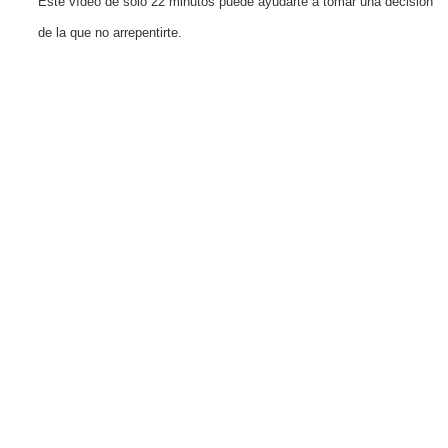
Este vídeo de solo 22 minutos puede ayudarte a tomar una decisión
de la que no arrepentirte.