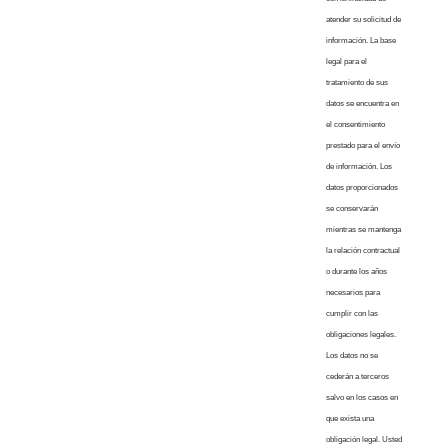
atender su solicitud de
información. La base
legal para el
tratamiento de sus
datos se encuentra en
el consentimiento
prestado para el envío
de información. Los
datos proporcionados
se conservarán
mientras se mantenga
la relación contractual
o durante los años
necesarios para
cumplir con las
obligaciones legales.
Los datos no se
cederán a terceros
salvo en los casos en
que exista una
obligación legal. Usted