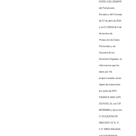
RGPD (UE) 2016/679
del Parlamento
Europeo y del Consejo
de 27 de abril de 2016
y la LO 3/2018 de 5 de
diciembre de
Protección de Datos
Personales y de
Garantía de los
Derechos Digitales, le
informamos que los
datos por Vd.
proporcionados serán
objeto de tratamiento
por parte de LWS
FINANCE AND LIFE
SCHOOL SL con CIF
B67855882 y domicilio
C/ DUQUESA DE
PARCENT Nº 8, 1º,
C.P. 29001 MALAGA,
con la finalidad de