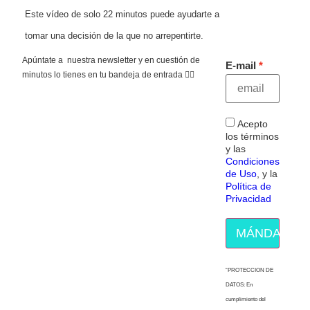
Este vídeo de solo 22 minutos puede ayudarte a
tomar una decisión de la que no arrepentirte.
Apúntate a nuestra newsletter y en cuestión de
E-mail
minutos lo tienes en tu bandeja de entrada 👇🏻
Acepto
los términos
y las
Condiciones
de Uso
, y la
Política de
Privacidad
MÁNDAME E
“PROTECCION DE
DATOS: En
cumplimiento del