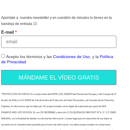
Apúntate a nuestra newsletter y en cuestión de minutos lo tienes en tu
bandeja de entrada 👇🏻
E-mail
Acepto los términos y las
Condiciones de Uso
, y la
Política
de Privacidad
MÁNDAME EL VÍDEO GRATIS
“PROTECCION DE DATOS: En cumplimiento del RGPD (UE) 2016/679 del Parlamento Europeo y del Consejo de 27
de abril de 2016 y la LO 3/2018 de 5 de diciembre de Protección de Datos Personales y de Garantía de los Derechos
Digitales, le informamos que los datos por Vd. proporcionados serán objeto de tratamiento por parte de LWS
FINANCE AND LIFE SCHOOL SL con CIF B67855882 y domicilio C/ DUQUESA DE PARCENT Nº 8, 1º, C.P. 29001
MALAGA, con la finalidad de atender su solicitud de información. La base legal para el tratamiento de sus datos se
encuentra en el consentimiento prestado para el envío de información. Los datos proporcionados se conservarán