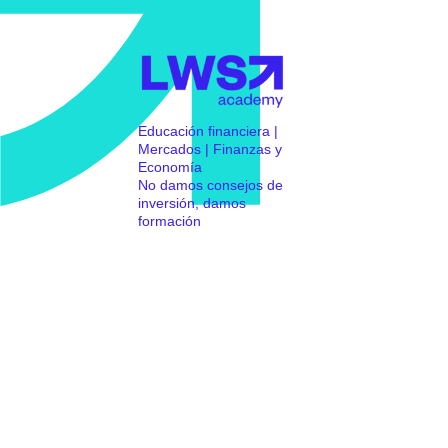
Educación financiera |
Mercados | Finanzas y
Economía
No damos consejos de
inversión, damos
formación