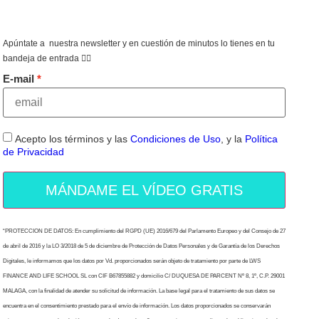
Apúntate a nuestra newsletter y en cuestión de minutos lo tienes en tu
bandeja de entrada 👇🏻
E-mail
Acepto los términos y las
Condiciones de Uso
, y la
Política
de Privacidad
MÁNDAME EL VÍDEO GRATIS
“PROTECCION DE DATOS: En cumplimiento del RGPD (UE) 2016/679 del Parlamento Europeo y del Consejo de 27
de abril de 2016 y la LO 3/2018 de 5 de diciembre de Protección de Datos Personales y de Garantía de los Derechos
Digitales, le informamos que los datos por Vd. proporcionados serán objeto de tratamiento por parte de LWS
FINANCE AND LIFE SCHOOL SL con CIF B67855882 y domicilio C/ DUQUESA DE PARCENT Nº 8, 1º, C.P. 29001
MALAGA, con la finalidad de atender su solicitud de información. La base legal para el tratamiento de sus datos se
encuentra en el consentimiento prestado para el envío de información. Los datos proporcionados se conservarán