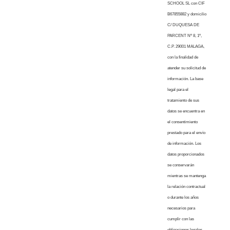
SCHOOL SL con CIF
B67855882 y domicilio
C/ DUQUESA DE
PARCENT Nº 8, 1º,
C.P. 29001 MALAGA,
con la finalidad de
atender su solicitud de
información. La base
legal para el
tratamiento de sus
datos se encuentra en
el consentimiento
prestado para el envío
de información. Los
datos proporcionados
se conservarán
mientras se mantenga
la relación contractual
o durante los años
necesarios para
cumplir con las
obligaciones legales.