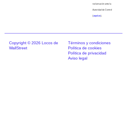
reclamación ante la
Autoridad de Control
(
aepd.es
).
Copyright © 2026 Locos de
Términos y condiciones
WallStreet
Política de cookies
Política de privacidad
Aviso legal