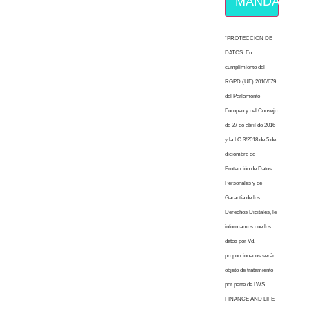
MÁNDAME E
“PROTECCION DE
DATOS: En
cumplimiento del
RGPD (UE) 2016/679
del Parlamento
Europeo y del Consejo
de 27 de abril de 2016
y la LO 3/2018 de 5 de
diciembre de
Protección de Datos
Personales y de
Garantía de los
Derechos Digitales, le
informamos que los
datos por Vd.
proporcionados serán
objeto de tratamiento
por parte de LWS
FINANCE AND LIFE