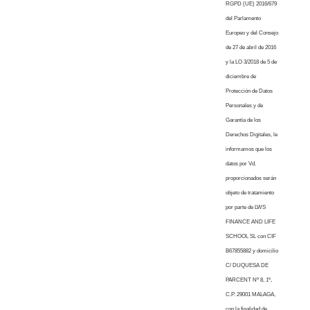
RGPD (UE) 2016/679
del Parlamento
Europeo y del Consejo
de 27 de abril de 2016
y la LO 3/2018 de 5 de
diciembre de
Protección de Datos
Personales y de
Garantía de los
Derechos Digitales, le
informamos que los
datos por Vd.
proporcionados serán
objeto de tratamiento
por parte de LWS
FINANCE AND LIFE
SCHOOL SL con CIF
B67855882 y domicilio
C/ DUQUESA DE
PARCENT Nº 8, 1º,
C.P. 29001 MALAGA,
con la finalidad de