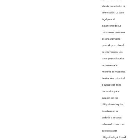
atender su solicitud de
información. La base
legal para el
tratamiento de sus
datos se encuentra en
el consentimiento
prestado para el envío
de información. Los
datos proporcionados
se conservarán
mientras se mantenga
la relación contractual
o durante los años
necesarios para
cumplir con las
obligaciones legales.
Los datos no se
cederán a terceros
salvo en los casos en
que exista una
obligación legal. Usted