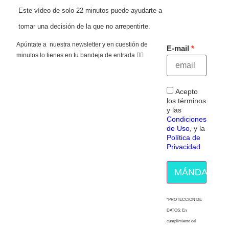
Este vídeo de solo 22 minutos puede ayudarte a
tomar una decisión de la que no arrepentirte.
Apúntate a nuestra newsletter y en cuestión de
E-mail
minutos lo tienes en tu bandeja de entrada 👇🏻
Acepto
los términos
y las
Condiciones
de Uso
, y la
Política de
Privacidad
MÁNDAME E
“PROTECCION DE
DATOS: En
cumplimiento del