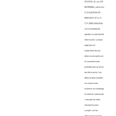
SCHOOL SL con CIF
B67855882 y domicilio
C/ DUQUESA DE
PARCENT Nº 8, 1º,
C.P. 29001 MALAGA,
con la finalidad de
atender su solicitud de
información. La base
legal para el
tratamiento de sus
datos se encuentra en
el consentimiento
prestado para el envío
de información. Los
datos proporcionados
se conservarán
mientras se mantenga
la relación contractual
o durante los años
necesarios para
cumplir con las
obligaciones legales.