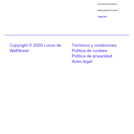
reclamación ante la
Autoridad de Control
(
aepd.es
).
Copyright © 2026 Locos de
Términos y condiciones
WallStreet
Política de cookies
Política de privacidad
Aviso legal