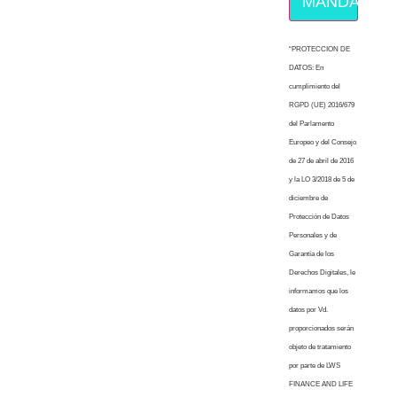
MÁNDAME E
“PROTECCION DE
DATOS: En
cumplimiento del
RGPD (UE) 2016/679
del Parlamento
Europeo y del Consejo
de 27 de abril de 2016
y la LO 3/2018 de 5 de
diciembre de
Protección de Datos
Personales y de
Garantía de los
Derechos Digitales, le
informamos que los
datos por Vd.
proporcionados serán
objeto de tratamiento
por parte de LWS
FINANCE AND LIFE