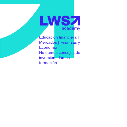
Educación financiera |
Mercados | Finanzas y
Economía
No damos consejos de
inversión, damos
formación