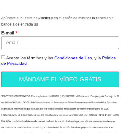
Apúntate a nuestra newsletter y en cuestión de minutos lo tienes en tu
bandeja de entrada 👇🏻
E-mail
Acepto los términos y las
Condiciones de Uso
, y la
Política
de Privacidad
MÁNDAME EL VÍDEO GRATIS
“PROTECCION DE DATOS: En cumplimiento del RGPD (UE) 2016/679 del Parlamento Europeo y del Consejo de 27
de abril de 2016 y la LO 3/2018 de 5 de diciembre de Protección de Datos Personales y de Garantía de los Derechos
Digitales, le informamos que los datos por Vd. proporcionados serán objeto de tratamiento por parte de LWS
FINANCE AND LIFE SCHOOL SL con CIF B67855882 y domicilio C/ DUQUESA DE PARCENT Nº 8, 1º, C.P. 29001
MALAGA, con la finalidad de atender su solicitud de información. La base legal para el tratamiento de sus datos se
encuentra en el consentimiento prestado para el envío de información. Los datos proporcionados se conservarán