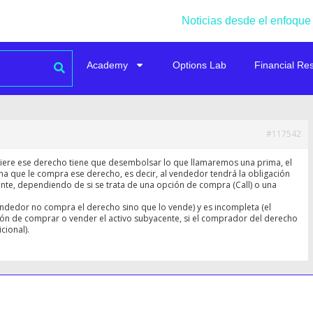
Noticias desde el enfoque
Academy
Options Lab
Financial Re
#117542
iere ese derecho tiene que desembolsar lo que llamaremos una prima, el
na que le compra ese derecho, es decir, al vendedor tendrá la obligación
te, dependiendo de si se trata de una opción de compra (Call) o una
vendedor no compra el derecho sino que lo vende) y es incompleta (el
ón de comprar o vender el activo subyacente, si el comprador del derecho
cional).