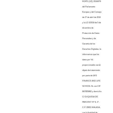
RGPD (UE) 2016/679
del Parlamento
Europeo y del Consejo
de 27 de abril de 2016
y la LO 3/2018 de 5 de
diciembre de
Protección de Datos
Personales y de
Garantía de los
Derechos Digitales, le
informamos que los
datos por Vd.
proporcionados serán
objeto de tratamiento
por parte de LWS
FINANCE AND LIFE
SCHOOL SL con CIF
B67855882 y domicilio
C/ DUQUESA DE
PARCENT Nº 8, 1º,
C.P. 29001 MALAGA,
con la finalidad de