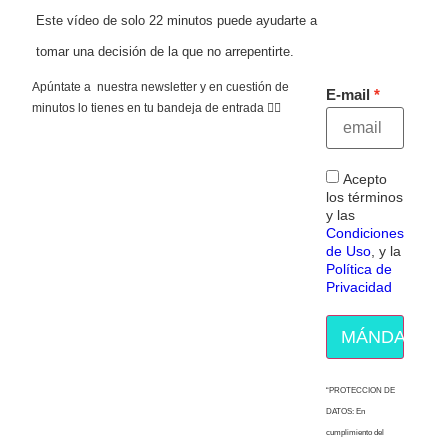
Este vídeo de solo 22 minutos puede ayudarte a
tomar una decisión de la que no arrepentirte.
Apúntate a nuestra newsletter y en cuestión de
E-mail
minutos lo tienes en tu bandeja de entrada 👇🏻
Acepto
los términos
y las
Condiciones
de Uso
, y la
Política de
Privacidad
MÁNDAME E
“PROTECCION DE
DATOS: En
cumplimiento del