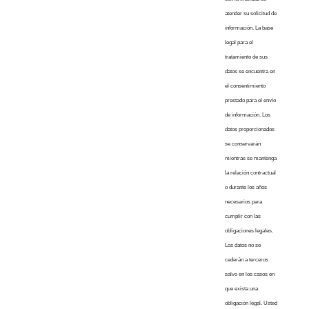
atender su solicitud de
información. La base
legal para el
tratamiento de sus
datos se encuentra en
el consentimiento
prestado para el envío
de información. Los
datos proporcionados
se conservarán
mientras se mantenga
la relación contractual
o durante los años
necesarios para
cumplir con las
obligaciones legales.
Los datos no se
cederán a terceros
salvo en los casos en
que exista una
obligación legal. Usted