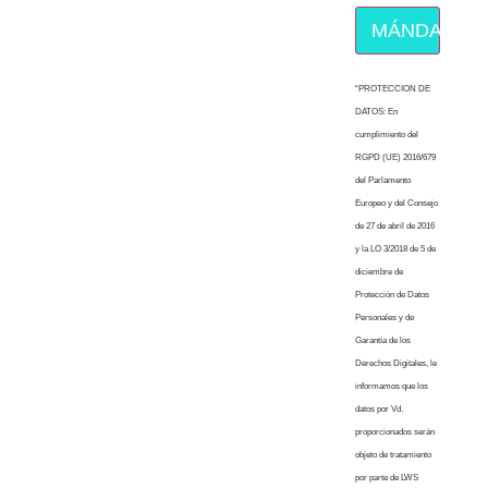
MÁNDAME E
“PROTECCION DE
DATOS: En
cumplimiento del
RGPD (UE) 2016/679
del Parlamento
Europeo y del Consejo
de 27 de abril de 2016
y la LO 3/2018 de 5 de
diciembre de
Protección de Datos
Personales y de
Garantía de los
Derechos Digitales, le
informamos que los
datos por Vd.
proporcionados serán
objeto de tratamiento
por parte de LWS