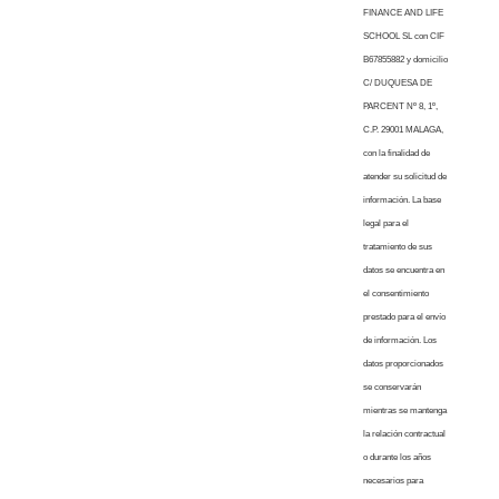
FINANCE AND LIFE
SCHOOL SL con CIF
B67855882 y domicilio
C/ DUQUESA DE
PARCENT Nº 8, 1º,
C.P. 29001 MALAGA,
con la finalidad de
atender su solicitud de
información. La base
legal para el
tratamiento de sus
datos se encuentra en
el consentimiento
prestado para el envío
de información. Los
datos proporcionados
se conservarán
mientras se mantenga
la relación contractual
o durante los años
necesarios para