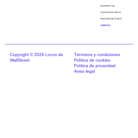
presentar una
reclamación ante la
Autoridad de Control
(
aepd.es
).
Copyright © 2026 Locos de
Términos y condiciones
WallStreet
Política de cookies
Política de privacidad
Aviso legal