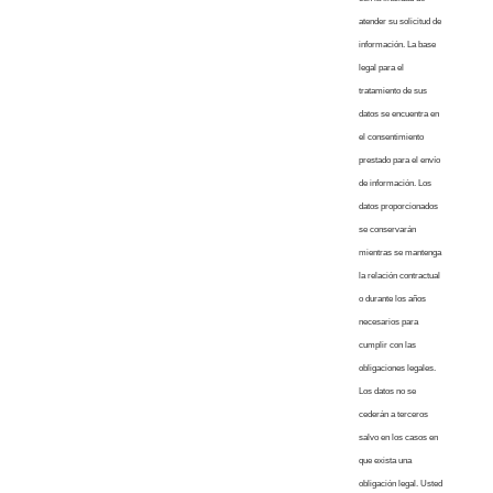
atender su solicitud de
información. La base
legal para el
tratamiento de sus
datos se encuentra en
el consentimiento
prestado para el envío
de información. Los
datos proporcionados
se conservarán
mientras se mantenga
la relación contractual
o durante los años
necesarios para
cumplir con las
obligaciones legales.
Los datos no se
cederán a terceros
salvo en los casos en
que exista una
obligación legal. Usted