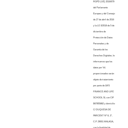
RGPD (UE) 2016/679
del Parlamento
Europeo y del Consejo
de 27 de abril de 2016
y la LO 3/2018 de 5 de
diciembre de
Protección de Datos
Personales y de
Garantía de los
Derechos Digitales, le
informamos que los
datos por Vd.
proporcionados serán
objeto de tratamiento
por parte de LWS
FINANCE AND LIFE
SCHOOL SL con CIF
B67855882 y domicilio
C/ DUQUESA DE
PARCENT Nº 8, 1º,
C.P. 29001 MALAGA,
con la finalidad de