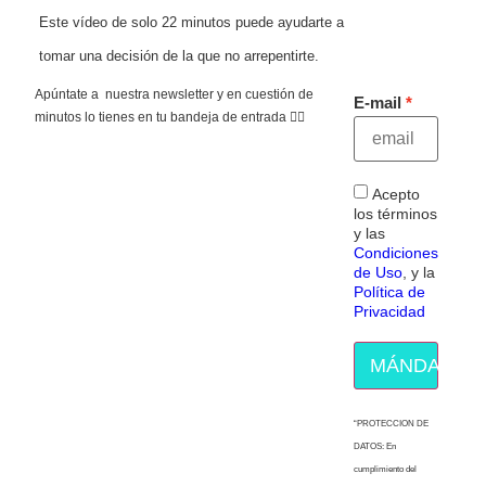
Este vídeo de solo 22 minutos puede ayudarte a
tomar una decisión de la que no arrepentirte.
Apúntate a nuestra newsletter y en cuestión de
E-mail
minutos lo tienes en tu bandeja de entrada 👇🏻
Acepto
los términos
y las
Condiciones
de Uso
, y la
Política de
Privacidad
MÁNDAME E
“PROTECCION DE
DATOS: En
cumplimiento del