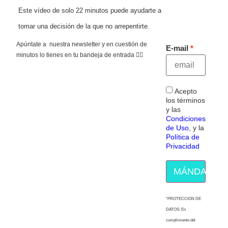
Este vídeo de solo 22 minutos puede ayudarte a
tomar una decisión de la que no arrepentirte.
Apúntate a nuestra newsletter y en cuestión de
E-mail
minutos lo tienes en tu bandeja de entrada 👇🏻
Acepto
los términos
y las
Condiciones
de Uso
, y la
Política de
Privacidad
MÁNDAME E
“PROTECCION DE
DATOS: En
cumplimiento del