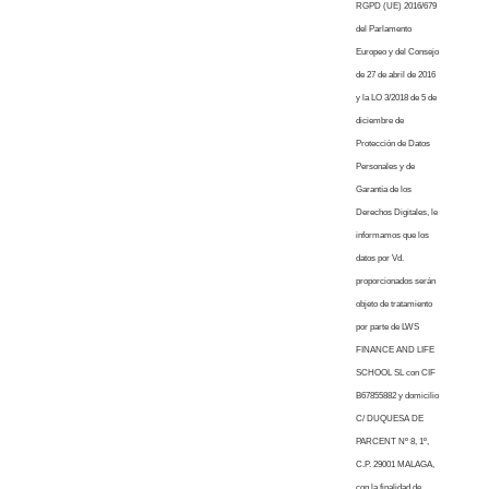
RGPD (UE) 2016/679
del Parlamento
Europeo y del Consejo
de 27 de abril de 2016
y la LO 3/2018 de 5 de
diciembre de
Protección de Datos
Personales y de
Garantía de los
Derechos Digitales, le
informamos que los
datos por Vd.
proporcionados serán
objeto de tratamiento
por parte de LWS
FINANCE AND LIFE
SCHOOL SL con CIF
B67855882 y domicilio
C/ DUQUESA DE
PARCENT Nº 8, 1º,
C.P. 29001 MALAGA,
con la finalidad de