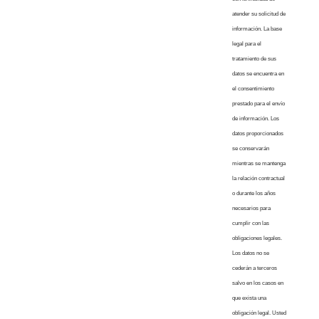
atender su solicitud de
información. La base
legal para el
tratamiento de sus
datos se encuentra en
el consentimiento
prestado para el envío
de información. Los
datos proporcionados
se conservarán
mientras se mantenga
la relación contractual
o durante los años
necesarios para
cumplir con las
obligaciones legales.
Los datos no se
cederán a terceros
salvo en los casos en
que exista una
obligación legal. Usted