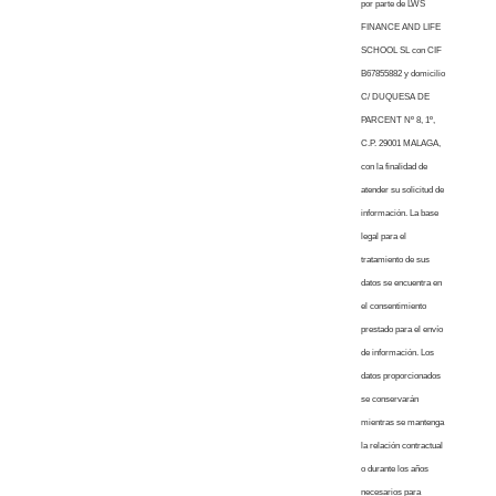
por parte de LWS
FINANCE AND LIFE
SCHOOL SL con CIF
B67855882 y domicilio
C/ DUQUESA DE
PARCENT Nº 8, 1º,
C.P. 29001 MALAGA,
con la finalidad de
atender su solicitud de
información. La base
legal para el
tratamiento de sus
datos se encuentra en
el consentimiento
prestado para el envío
de información. Los
datos proporcionados
se conservarán
mientras se mantenga
la relación contractual
o durante los años
necesarios para