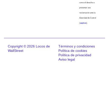
como el derecho a
presentar una
reclamación ante la
Autoridad de Control
(
aepd.es
).
Copyright © 2026 Locos de
Términos y condiciones
WallStreet
Política de cookies
Política de privacidad
Aviso legal