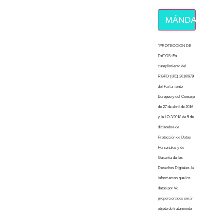
MÁNDAME E
“PROTECCION DE
DATOS: En
cumplimiento del
RGPD (UE) 2016/679
del Parlamento
Europeo y del Consejo
de 27 de abril de 2016
y la LO 3/2018 de 5 de
diciembre de
Protección de Datos
Personales y de
Garantía de los
Derechos Digitales, le
informamos que los
datos por Vd.
proporcionados serán
objeto de tratamiento