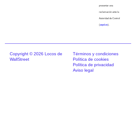
presentar una
reclamación ante la
Autoridad de Control
(
aepd.es
).
Copyright © 2026 Locos de
Términos y condiciones
WallStreet
Política de cookies
Política de privacidad
Aviso legal