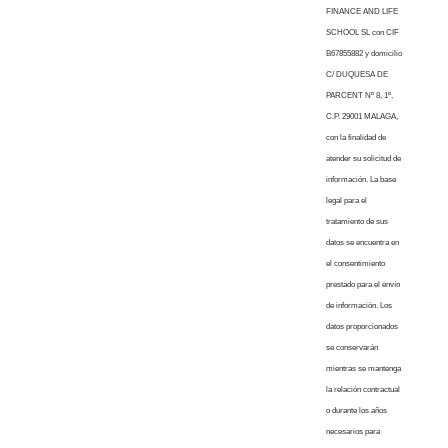
FINANCE AND LIFE
SCHOOL SL con CIF
B67855882 y domicilio
C/ DUQUESA DE
PARCENT Nº 8, 1º,
C.P. 29001 MALAGA,
con la finalidad de
atender su solicitud de
información. La base
legal para el
tratamiento de sus
datos se encuentra en
el consentimiento
prestado para el envío
de información. Los
datos proporcionados
se conservarán
mientras se mantenga
la relación contractual
o durante los años
necesarios para