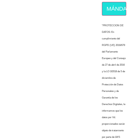
MÁNDAME E
“PROTECCION DE
DATOS: En
cumplimiento del
RGPD (UE) 2016/679
del Parlamento
Europeo y del Consejo
de 27 de abril de 2016
y la LO 3/2018 de 5 de
diciembre de
Protección de Datos
Personales y de
Garantía de los
Derechos Digitales, le
informamos que los
datos por Vd.
proporcionados serán
objeto de tratamiento
por parte de LWS