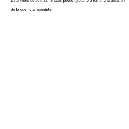
Este vídeo de solo 22 minutos puede ayudarte a tomar una decisión
de la que no arrepentirte.