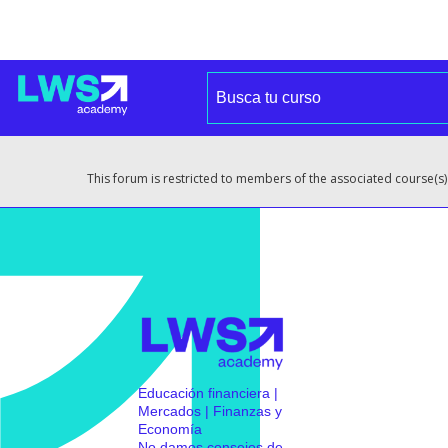
This forum is restricted to members of the associated course(s)
Educación financiera |
Mercados | Finanzas y
Economía
No damos consejos de