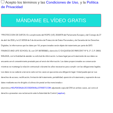
Acepto los términos y las
Condiciones de Uso
, y la
Política
de Privacidad
MÁNDAME EL VÍDEO GRATIS
“PROTECCION DE DATOS: En cumplimiento del RGPD (UE) 2016/679 del Parlamento Europeo y del Consejo de 27
de abril de 2016 y la LO 3/2018 de 5 de diciembre de Protección de Datos Personales y de Garantía de los Derechos
Digitales, le informamos que los datos por Vd. proporcionados serán objeto de tratamiento por parte de LWS
FINANCE AND LIFE SCHOOL SL con CIF B67855882 y domicilio C/ DUQUESA DE PARCENT Nº 8, 1º, C.P. 29001
MALAGA, con la finalidad de atender su solicitud de información. La base legal para el tratamiento de sus datos se
encuentra en el consentimiento prestado para el envío de información. Los datos proporcionados se conservarán
mientras se mantenga la relación contractual o durante los años necesarios para cumplir con las obligaciones legales.
Los datos no se cederán a terceros salvo en los casos en que exista una obligación legal. Usted puede ejercer sus
derechos de acceso, rectificación, limitación del tratamiento, portabilidad, oposición al tratamiento y supresión de sus
datos mediante escrito dirigido a la dirección postal arriba mencionada o
electrónica
HELPDESK@LOCOSDEWALLSTREET.COM
adjuntando copia del DNI en ambos casos, así como el
derecho a presentar una reclamación ante la Autoridad de Control (
aepd.es
).