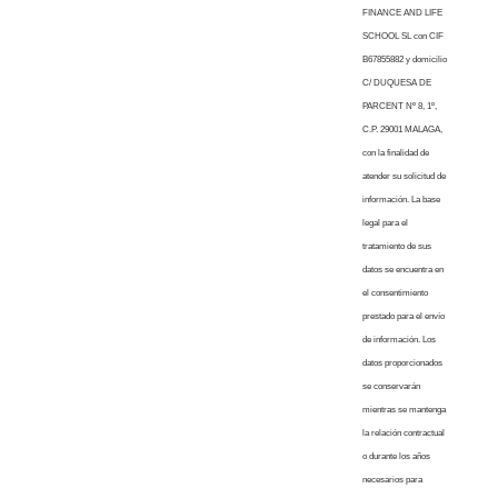
FINANCE AND LIFE
SCHOOL SL con CIF
B67855882 y domicilio
C/ DUQUESA DE
PARCENT Nº 8, 1º,
C.P. 29001 MALAGA,
con la finalidad de
atender su solicitud de
información. La base
legal para el
tratamiento de sus
datos se encuentra en
el consentimiento
prestado para el envío
de información. Los
datos proporcionados
se conservarán
mientras se mantenga
la relación contractual
o durante los años
necesarios para