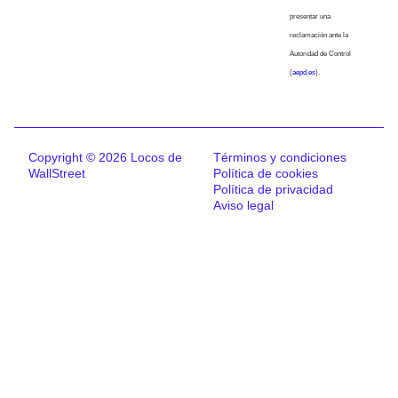
presentar una
reclamación ante la
Autoridad de Control
(
aepd.es
).
Copyright © 2026 Locos de
Términos y condiciones
WallStreet
Política de cookies
Política de privacidad
Aviso legal