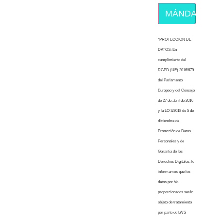
MÁNDAME E
“PROTECCION DE
DATOS: En
cumplimiento del
RGPD (UE) 2016/679
del Parlamento
Europeo y del Consejo
de 27 de abril de 2016
y la LO 3/2018 de 5 de
diciembre de
Protección de Datos
Personales y de
Garantía de los
Derechos Digitales, le
informamos que los
datos por Vd.
proporcionados serán
objeto de tratamiento
por parte de LWS