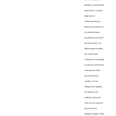
atender su solicitud de
información. La base
legal para el
tratamiento de sus
datos se encuentra en
el consentimiento
prestado para el envío
de información. Los
datos proporcionados
se conservarán
mientras se mantenga
la relación contractual
o durante los años
necesarios para
cumplir con las
obligaciones legales.
Los datos no se
cederán a terceros
salvo en los casos en
que exista una
obligación legal. Usted