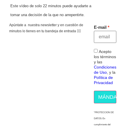
Este vídeo de solo 22 minutos puede ayudarte a
tomar una decisión de la que no arrepentirte.
Apúntate a nuestra newsletter y en cuestión de
E-mail
minutos lo tienes en tu bandeja de entrada 👇🏻
Acepto
los términos
y las
Condiciones
de Uso
, y la
Política de
Privacidad
MÁNDAME E
“PROTECCION DE
DATOS: En
cumplimiento del