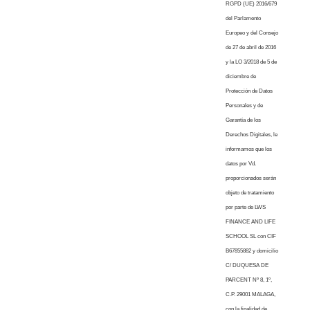
RGPD (UE) 2016/679
del Parlamento
Europeo y del Consejo
de 27 de abril de 2016
y la LO 3/2018 de 5 de
diciembre de
Protección de Datos
Personales y de
Garantía de los
Derechos Digitales, le
informamos que los
datos por Vd.
proporcionados serán
objeto de tratamiento
por parte de LWS
FINANCE AND LIFE
SCHOOL SL con CIF
B67855882 y domicilio
C/ DUQUESA DE
PARCENT Nº 8, 1º,
C.P. 29001 MALAGA,
con la finalidad de