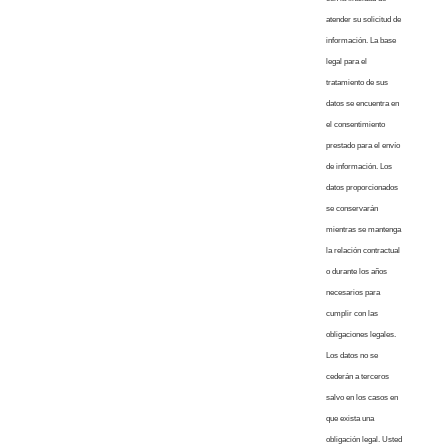
atender su solicitud de
información. La base
legal para el
tratamiento de sus
datos se encuentra en
el consentimiento
prestado para el envío
de información. Los
datos proporcionados
se conservarán
mientras se mantenga
la relación contractual
o durante los años
necesarios para
cumplir con las
obligaciones legales.
Los datos no se
cederán a terceros
salvo en los casos en
que exista una
obligación legal. Usted