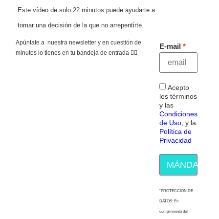
Este vídeo de solo 22 minutos puede ayudarte a
tomar una decisión de la que no arrepentirte.
Apúntate a nuestra newsletter y en cuestión de
E-mail
minutos lo tienes en tu bandeja de entrada 👇🏻
Acepto
los términos
y las
Condiciones
de Uso
, y la
Política de
Privacidad
MÁNDAME E
“PROTECCION DE
DATOS: En
cumplimiento del