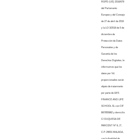
RGPD (UE) 2016/679
del Parlamento
Europeo y del Consejo
de 27 de abril de 2016
y la LO 3/2018 de 5 de
diciembre de
Protección de Datos
Personales y de
Garantía de los
Derechos Digitales, le
informamos que los
datos por Vd.
proporcionados serán
objeto de tratamiento
por parte de LWS
FINANCE AND LIFE
SCHOOL SL con CIF
B67855882 y domicilio
C/ DUQUESA DE
PARCENT Nº 8, 1º,
C.P. 29001 MALAGA,
con la finalidad de