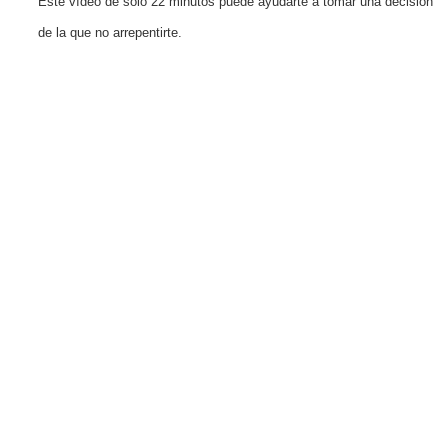
Este vídeo de solo 22 minutos puede ayudarte a tomar una decisión
de la que no arrepentirte.