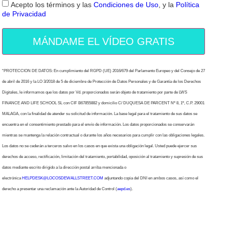
Acepto los términos y las
Condiciones de Uso
, y la
Política
de Privacidad
MÁNDAME EL VÍDEO GRATIS
“PROTECCION DE DATOS: En cumplimiento del RGPD (UE) 2016/679 del Parlamento Europeo y del Consejo de 27
de abril de 2016 y la LO 3/2018 de 5 de diciembre de Protección de Datos Personales y de Garantía de los Derechos
Digitales, le informamos que los datos por Vd. proporcionados serán objeto de tratamiento por parte de LWS
FINANCE AND LIFE SCHOOL SL con CIF B67855882 y domicilio C/ DUQUESA DE PARCENT Nº 8, 1º, C.P. 29001
MALAGA, con la finalidad de atender su solicitud de información. La base legal para el tratamiento de sus datos se
encuentra en el consentimiento prestado para el envío de información. Los datos proporcionados se conservarán
mientras se mantenga la relación contractual o durante los años necesarios para cumplir con las obligaciones legales.
Los datos no se cederán a terceros salvo en los casos en que exista una obligación legal. Usted puede ejercer sus
derechos de acceso, rectificación, limitación del tratamiento, portabilidad, oposición al tratamiento y supresión de sus
datos mediante escrito dirigido a la dirección postal arriba mencionada o
electrónica
HELPDESK@LOCOSDEWALLSTREET.COM
adjuntando copia del DNI en ambos casos, así como el
derecho a presentar una reclamación ante la Autoridad de Control (
aepd.es
).