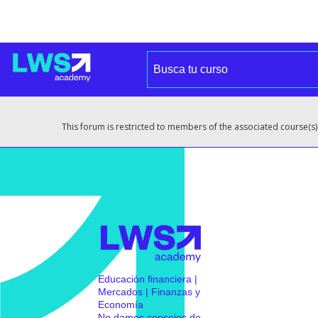
This forum is restricted to members of the associated course(s)
Educación financiera |
Mercados | Finanzas y
Economía
No damos consejos de