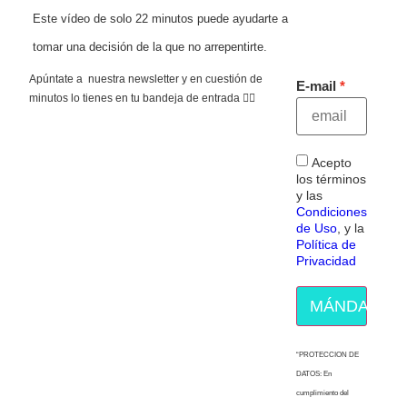
Este vídeo de solo 22 minutos puede ayudarte a
tomar una decisión de la que no arrepentirte.
Apúntate a nuestra newsletter y en cuestión de
E-mail
minutos lo tienes en tu bandeja de entrada 👇🏻
Acepto
los términos
y las
Condiciones
de Uso
, y la
Política de
Privacidad
MÁNDAME E
“PROTECCION DE
DATOS: En
cumplimiento del