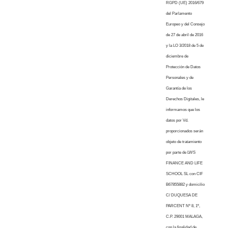
RGPD (UE) 2016/679
del Parlamento
Europeo y del Consejo
de 27 de abril de 2016
y la LO 3/2018 de 5 de
diciembre de
Protección de Datos
Personales y de
Garantía de los
Derechos Digitales, le
informamos que los
datos por Vd.
proporcionados serán
objeto de tratamiento
por parte de LWS
FINANCE AND LIFE
SCHOOL SL con CIF
B67855882 y domicilio
C/ DUQUESA DE
PARCENT Nº 8, 1º,
C.P. 29001 MALAGA,
con la finalidad de