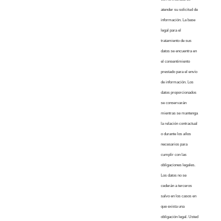
atender su solicitud de
información. La base
legal para el
tratamiento de sus
datos se encuentra en
el consentimiento
prestado para el envío
de información. Los
datos proporcionados
se conservarán
mientras se mantenga
la relación contractual
o durante los años
necesarios para
cumplir con las
obligaciones legales.
Los datos no se
cederán a terceros
salvo en los casos en
que exista una
obligación legal. Usted