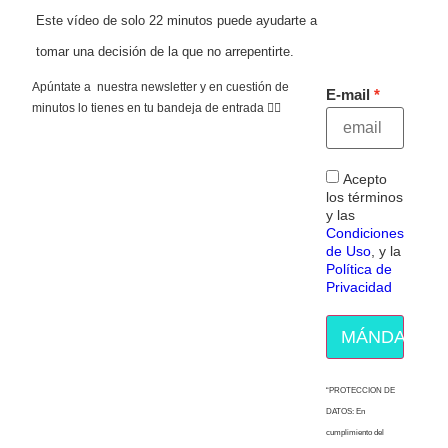
Este vídeo de solo 22 minutos puede ayudarte a
tomar una decisión de la que no arrepentirte.
Apúntate a nuestra newsletter y en cuestión de
E-mail
minutos lo tienes en tu bandeja de entrada 👇🏻
Acepto
los términos
y las
Condiciones
de Uso
, y la
Política de
Privacidad
MÁNDAME E
“PROTECCION DE
DATOS: En
cumplimiento del