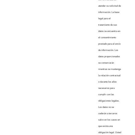
atender su solicitud de
información. La base
legal para el
tratamiento de sus
datos se encuentra en
el consentimiento
prestado para el envío
de información. Los
datos proporcionados
se conservarán
mientras se mantenga
la relación contractual
o durante los años
necesarios para
cumplir con las
obligaciones legales.
Los datos no se
cederán a terceros
salvo en los casos en
que exista una
obligación legal. Usted