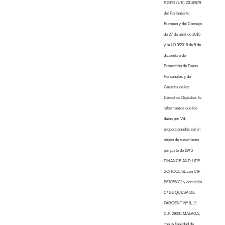
RGPD (UE) 2016/679
del Parlamento
Europeo y del Consejo
de 27 de abril de 2016
y la LO 3/2018 de 5 de
diciembre de
Protección de Datos
Personales y de
Garantía de los
Derechos Digitales, le
informamos que los
datos por Vd.
proporcionados serán
objeto de tratamiento
por parte de LWS
FINANCE AND LIFE
SCHOOL SL con CIF
B67855882 y domicilio
C/ DUQUESA DE
PARCENT Nº 8, 1º,
C.P. 29001 MALAGA,
con la finalidad de