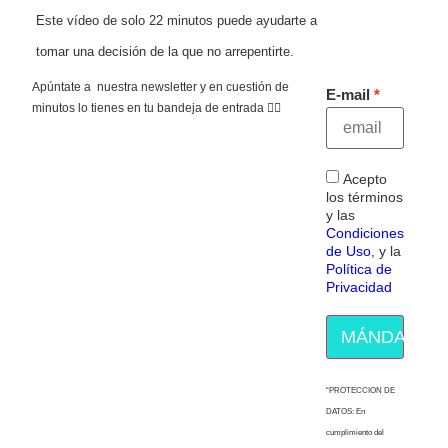
Este vídeo de solo 22 minutos puede ayudarte a
tomar una decisión de la que no arrepentirte.
Apúntate a nuestra newsletter y en cuestión de
E-mail
minutos lo tienes en tu bandeja de entrada 👇🏻
Acepto
los términos
y las
Condiciones
de Uso
, y la
Política de
Privacidad
MÁNDAME E
“PROTECCION DE
DATOS: En
cumplimiento del