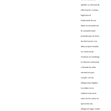
atender su solicitud de
información. La base
legal para el
tratamiento de sus
datos se encuentra en
el consentimiento
prestado para el envío
de información. Los
datos proporcionados
se conservarán
mientras se mantenga
la relación contractual
o durante los años
necesarios para
cumplir con las
obligaciones legales.
Los datos no se
cederán a terceros
salvo en los casos en
que exista una
obligación legal. Usted