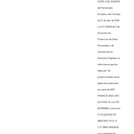
RGPD (UE) 2016/679
del Parlamento
Europeo y del Consejo
de 27 de abril de 2016
y la LO 3/2018 de 5 de
diciembre de
Protección de Datos
Personales y de
Garantía de los
Derechos Digitales, le
informamos que los
datos por Vd.
proporcionados serán
objeto de tratamiento
por parte de LWS
FINANCE AND LIFE
SCHOOL SL con CIF
B67855882 y domicilio
C/ DUQUESA DE
PARCENT Nº 8, 1º,
C.P. 29001 MALAGA,
con la finalidad de