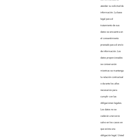
atender su solicitud de
información. La base
legal para el
tratamiento de sus
datos se encuentra en
el consentimiento
prestado para el envío
de información. Los
datos proporcionados
se conservarán
mientras se mantenga
la relación contractual
o durante los años
necesarios para
cumplir con las
obligaciones legales.
Los datos no se
cederán a terceros
salvo en los casos en
que exista una
obligación legal. Usted