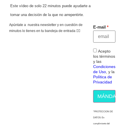
Este vídeo de solo 22 minutos puede ayudarte a
tomar una decisión de la que no arrepentirte.
Apúntate a nuestra newsletter y en cuestión de
E-mail
minutos lo tienes en tu bandeja de entrada 👇🏻
Acepto
los términos
y las
Condiciones
de Uso
, y la
Política de
Privacidad
MÁNDAME E
“PROTECCION DE
DATOS: En
cumplimiento del