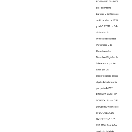
RGPD (UE) 2016/679
del Parlamento
Europeo y del Consejo
de 27 de abril de 2016
y la LO 3/2018 de 5 de
diciembre de
Protección de Datos
Personales y de
Garantía de los
Derechos Digitales, le
informamos que los
datos por Vd.
proporcionados serán
objeto de tratamiento
por parte de LWS
FINANCE AND LIFE
SCHOOL SL con CIF
B67855882 y domicilio
C/ DUQUESA DE
PARCENT Nº 8, 1º,
C.P. 29001 MALAGA,
con la finalidad de