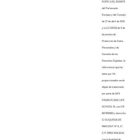
RGPD (UE) 2016/679
del Parlamento
Europeo y del Consejo
de 27 de abril de 2016
y la LO 3/2018 de 5 de
diciembre de
Protección de Datos
Personales y de
Garantía de los
Derechos Digitales, le
informamos que los
datos por Vd.
proporcionados serán
objeto de tratamiento
por parte de LWS
FINANCE AND LIFE
SCHOOL SL con CIF
B67855882 y domicilio
C/ DUQUESA DE
PARCENT Nº 8, 1º,
C.P. 29001 MALAGA,
con la finalidad de