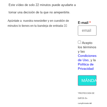
Este vídeo de solo 22 minutos puede ayudarte a
tomar una decisión de la que no arrepentirte.
Apúntate a nuestra newsletter y en cuestión de
E-mail
minutos lo tienes en tu bandeja de entrada 👇🏻
Acepto
los términos
y las
Condiciones
de Uso
, y la
Política de
Privacidad
MÁNDAME E
“PROTECCION DE
DATOS: En
cumplimiento del