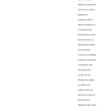
atender su solicitud de
información. La base
legal para el
tratamiento de sus
datos se encuentra en
el consentimiento
prestado para el envío
de información. Los
datos proporcionados
se conservarán
mientras se mantenga
la relación contractual
o durante los años
necesarios para
cumplir con las
obligaciones legales.
Los datos no se
cederán a terceros
salvo en los casos en
que exista una
obligación legal. Usted