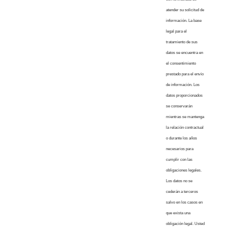
atender su solicitud de
información. La base
legal para el
tratamiento de sus
datos se encuentra en
el consentimiento
prestado para el envío
de información. Los
datos proporcionados
se conservarán
mientras se mantenga
la relación contractual
o durante los años
necesarios para
cumplir con las
obligaciones legales.
Los datos no se
cederán a terceros
salvo en los casos en
que exista una
obligación legal. Usted