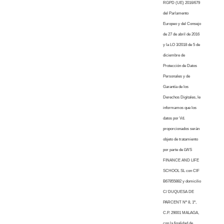
RGPD (UE) 2016/679
del Parlamento
Europeo y del Consejo
de 27 de abril de 2016
y la LO 3/2018 de 5 de
diciembre de
Protección de Datos
Personales y de
Garantía de los
Derechos Digitales, le
informamos que los
datos por Vd.
proporcionados serán
objeto de tratamiento
por parte de LWS
FINANCE AND LIFE
SCHOOL SL con CIF
B67855882 y domicilio
C/ DUQUESA DE
PARCENT Nº 8, 1º,
C.P. 29001 MALAGA,
con la finalidad de