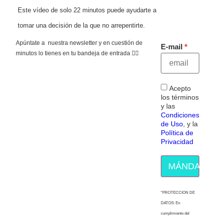
Este vídeo de solo 22 minutos puede ayudarte a
tomar una decisión de la que no arrepentirte.
Apúntate a nuestra newsletter y en cuestión de
E-mail
minutos lo tienes en tu bandeja de entrada 👇🏻
Acepto
los términos
y las
Condiciones
de Uso
, y la
Política de
Privacidad
MÁNDAME E
“PROTECCION DE
DATOS: En
cumplimiento del