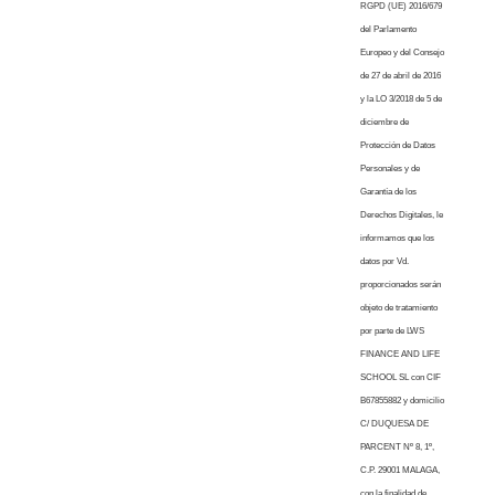
RGPD (UE) 2016/679
del Parlamento
Europeo y del Consejo
de 27 de abril de 2016
y la LO 3/2018 de 5 de
diciembre de
Protección de Datos
Personales y de
Garantía de los
Derechos Digitales, le
informamos que los
datos por Vd.
proporcionados serán
objeto de tratamiento
por parte de LWS
FINANCE AND LIFE
SCHOOL SL con CIF
B67855882 y domicilio
C/ DUQUESA DE
PARCENT Nº 8, 1º,
C.P. 29001 MALAGA,
con la finalidad de