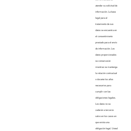
atender su solicitud de
información. La base
legal para el
tratamiento de sus
datos se encuentra en
el consentimiento
prestado para el envío
de información. Los
datos proporcionados
se conservarán
mientras se mantenga
la relación contractual
o durante los años
necesarios para
cumplir con las
obligaciones legales.
Los datos no se
cederán a terceros
salvo en los casos en
que exista una
obligación legal. Usted