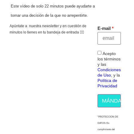
Este vídeo de solo 22 minutos puede ayudarte a
tomar una decisión de la que no arrepentirte.
Apúntate a nuestra newsletter y en cuestión de
E-mail
minutos lo tienes en tu bandeja de entrada 👇🏻
Acepto
los términos
y las
Condiciones
de Uso
, y la
Política de
Privacidad
MÁNDAME E
“PROTECCION DE
DATOS: En
cumplimiento del