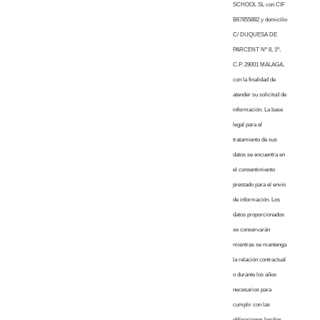
SCHOOL SL con CIF
B67855882 y domicilio
C/ DUQUESA DE
PARCENT Nº 8, 1º,
C.P. 29001 MALAGA,
con la finalidad de
atender su solicitud de
información. La base
legal para el
tratamiento de sus
datos se encuentra en
el consentimiento
prestado para el envío
de información. Los
datos proporcionados
se conservarán
mientras se mantenga
la relación contractual
o durante los años
necesarios para
cumplir con las
obligaciones legales.