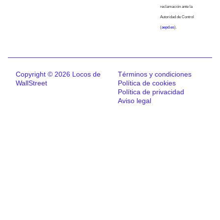
reclamación ante la
Autoridad de Control
(
aepd.es
).
Copyright © 2026 Locos de
Términos y condiciones
WallStreet
Política de cookies
Política de privacidad
Aviso legal