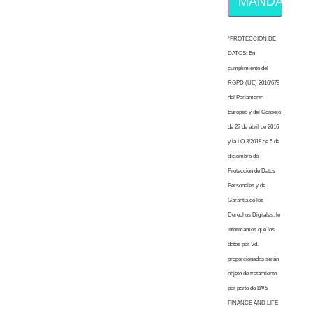
MÁNDAME E
“PROTECCION DE
DATOS: En
cumplimiento del
RGPD (UE) 2016/679
del Parlamento
Europeo y del Consejo
de 27 de abril de 2016
y la LO 3/2018 de 5 de
diciembre de
Protección de Datos
Personales y de
Garantía de los
Derechos Digitales, le
informamos que los
datos por Vd.
proporcionados serán
objeto de tratamiento
por parte de LWS
FINANCE AND LIFE