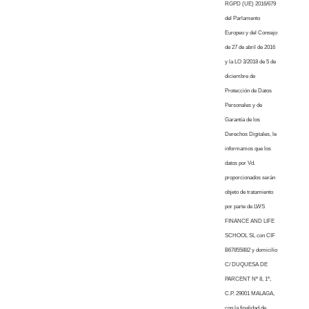
RGPD (UE) 2016/679
del Parlamento
Europeo y del Consejo
de 27 de abril de 2016
y la LO 3/2018 de 5 de
diciembre de
Protección de Datos
Personales y de
Garantía de los
Derechos Digitales, le
informamos que los
datos por Vd.
proporcionados serán
objeto de tratamiento
por parte de LWS
FINANCE AND LIFE
SCHOOL SL con CIF
B67855882 y domicilio
C/ DUQUESA DE
PARCENT Nº 8, 1º,
C.P. 29001 MALAGA,
con la finalidad de