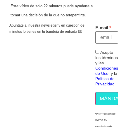
Este vídeo de solo 22 minutos puede ayudarte a
tomar una decisión de la que no arrepentirte.
Apúntate a nuestra newsletter y en cuestión de
E-mail
minutos lo tienes en tu bandeja de entrada 👇🏻
Acepto
los términos
y las
Condiciones
de Uso
, y la
Política de
Privacidad
MÁNDAME E
“PROTECCION DE
DATOS: En
cumplimiento del