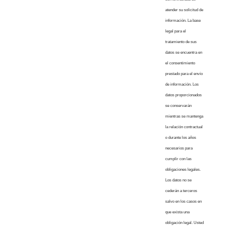
atender su solicitud de
información. La base
legal para el
tratamiento de sus
datos se encuentra en
el consentimiento
prestado para el envío
de información. Los
datos proporcionados
se conservarán
mientras se mantenga
la relación contractual
o durante los años
necesarios para
cumplir con las
obligaciones legales.
Los datos no se
cederán a terceros
salvo en los casos en
que exista una
obligación legal. Usted